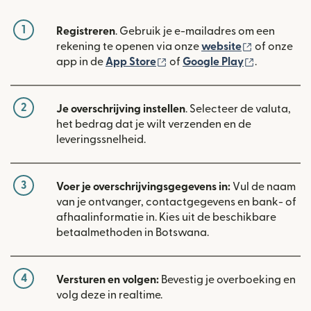
1
Registreren
. Gebruik je e-mailadres om een
(wordt geop
rekening te openen via onze
website
of onze
(wordt geopend in een nieuw
(wordt geo
app in de
App Store
of
Google Play
.
2
Je overschrijving instellen
. Selecteer de valuta,
het bedrag dat je wilt verzenden en de
leveringssnelheid.
3
Voer je overschrijvingsgegevens in:
Vul de naam
van je ontvanger, contactgegevens en bank- of
afhaalinformatie in. Kies uit de beschikbare
betaalmethoden in Botswana.
4
Versturen en volgen:
Bevestig je overboeking en
volg deze in realtime.