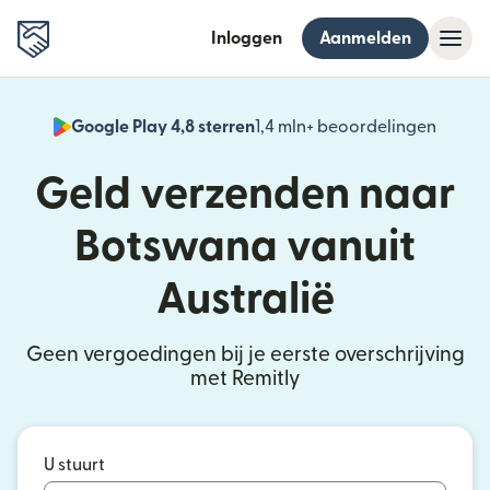
Inloggen
Aanmelden
Google Play 4,8 sterren
1,4 mln+ beoordelingen
(wordt
Geld verzenden naar
Botswana vanuit
Australië
Geen vergoedingen bij je eerste overschrijving
met Remitly
U stuurt