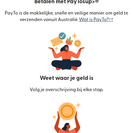
Betalen met PayTosup>®
PayTo is de makkelijke, snelle en veilige manier om geld te
(wordt g
verzenden vanuit Australië.
Wat is PayTo?
Weet waar je geld is
Volg je overschrijving bij elke stap.