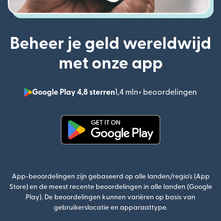
Beheer je geld wereldwijd
met onze app
Google Play 4,8 sterren
1,4 mln+ beoordelingen
(wordt
(wordt geopend in een nieuw v
App-beoordelingen zijn gebaseerd op alle landen/regio's (App
Store) en de meest recente beoordelingen in alle landen (Google
Play). De beoordelingen kunnen variëren op basis van
gebruikerslocatie en apparaattype.