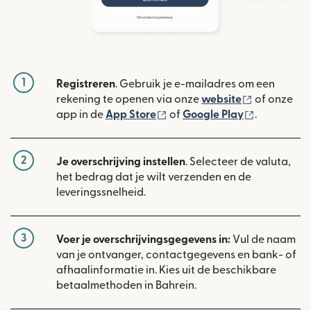
1
Registreren
. Gebruik je e-mailadres om een
(wordt geop
rekening te openen via onze
website
of onze
(wordt geopend in een nieuw
(wordt geo
app in de
App Store
of
Google Play
.
2
Je overschrijving instellen
. Selecteer de valuta,
het bedrag dat je wilt verzenden en de
leveringssnelheid.
3
Voer je overschrijvingsgegevens in:
Vul de naam
van je ontvanger, contactgegevens en bank- of
afhaalinformatie in. Kies uit de beschikbare
betaalmethoden in Bahrein.