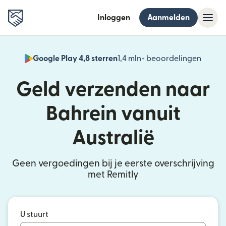
Inloggen
Aanmelden
Google Play 4,8 sterren
1,4 mln+ beoordelingen
(wordt
Geld verzenden naar
Bahrein vanuit
Australië
Geen vergoedingen bij je eerste overschrijving
met Remitly
U stuurt