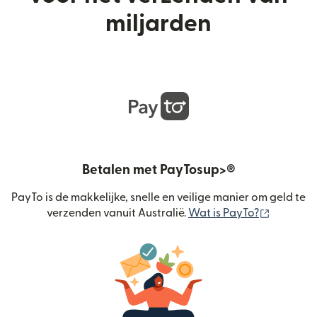
miljarden
Betalen met PayTosup>®
PayTo is de makkelijke, snelle en veilige manier om geld te
(wordt g
verzenden vanuit Australië.
Wat is PayTo?