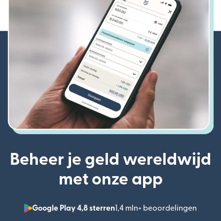
Beheer je geld wereldwijd
met onze app
Google Play 4,8 sterren
1,4 mln+ beoordelingen
(wordt