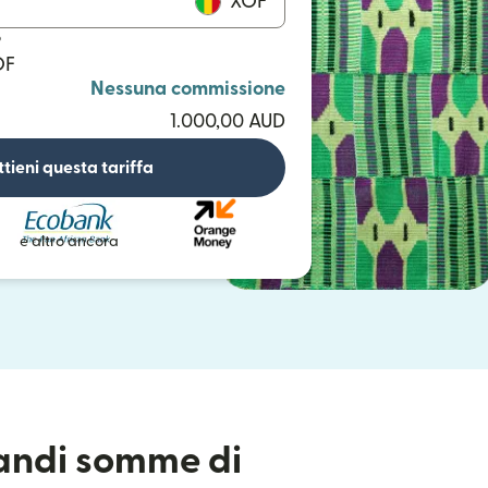
XOF
o
OF
Nessuna commissione
1.000,00 AUD
tieni questa tariffa
e altro ancora
randi somme di