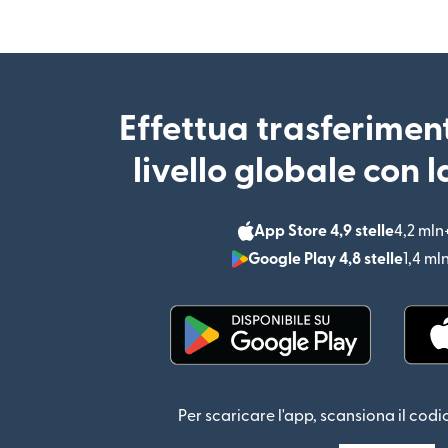
Effettua trasferimen
livello globale con 
App Store 4,9 stelle
4,2 mln
Google Play 4,8 stelle
1,4 ml
(si apre in una nuova fin
Per scaricare l'app, scansiona il codi