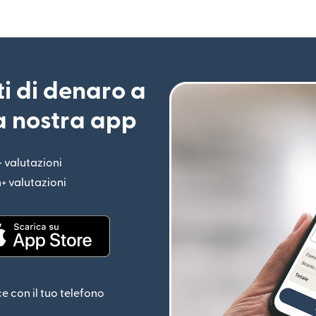
ti di denaro a
la nostra app
+ valutazioni
(si apre in una nuova finestra)
n+ valutazioni
(si apre in una nuova finestra)
estra)
(si apre in una nuova finestra)
ce con il tuo telefono