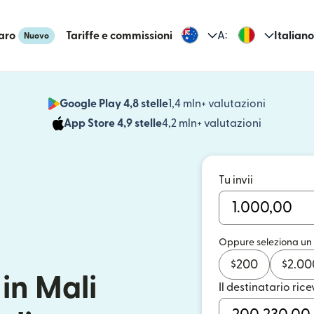
aro
Tariffe e commissioni
A:
Italiano
Nuovo
Google Play 4,8 stelle
1,4 mln+ valutazioni
(si apre i
App Store 4,9 stelle
4,2 mln+ valutazioni
(si apre in
Tu invii
Oppure seleziona un
$
200
$
2.00
in Mali
Il destinatario rice