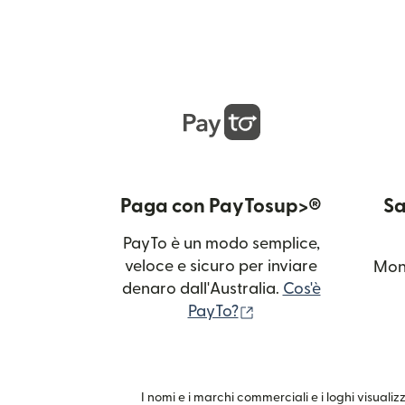
Paga con PayTosup>®
Sa
PayTo è un modo semplice,
veloce e sicuro per inviare
Moni
denaro dall'Australia.
Cos'è
(si apre in una nuova
PayTo?
I nomi e i marchi commerciali e i loghi visualiz