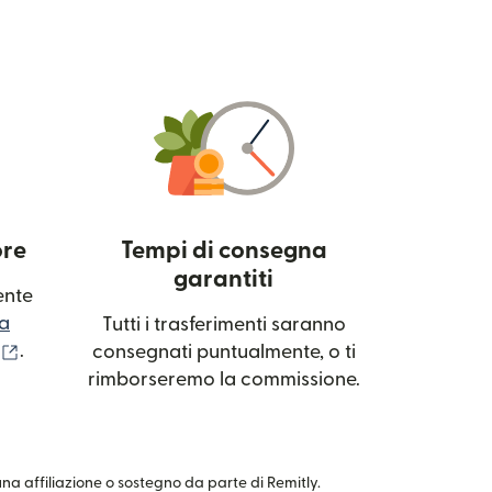
ore
Tempi di consegna
garantiti
ente
a
Tutti i trasferimenti saranno
(si apre in una nuova finestra)
.
consegnati puntualmente, o ti
rimborseremo la commissione.
cuna affiliazione o sostegno da parte di Remitly.