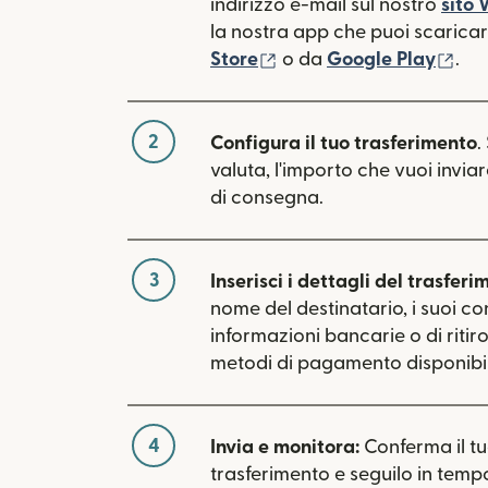
indirizzo e-mail sul nostro
sito
la nostra app che puoi scaricare
(si apre in una nuova fin
(si 
Store
o da
Google Play
.
2
Configura il tuo trasferimento
.
valuta, l'importo che vuoi inviar
di consegna.
3
Inserisci i dettagli del trasferi
nome del destinatario, i suoi con
informazioni bancarie o di ritiro.
metodi di pagamento disponibili
4
Invia e monitora:
Conferma il t
trasferimento e seguilo in tempo