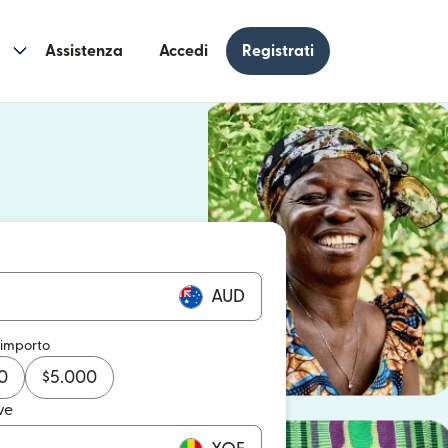
Assistenza
Accedi
Registrati
n una nuova finestra)
 una nuova finestra)
AUD
 importo
0
$
5.000
ve