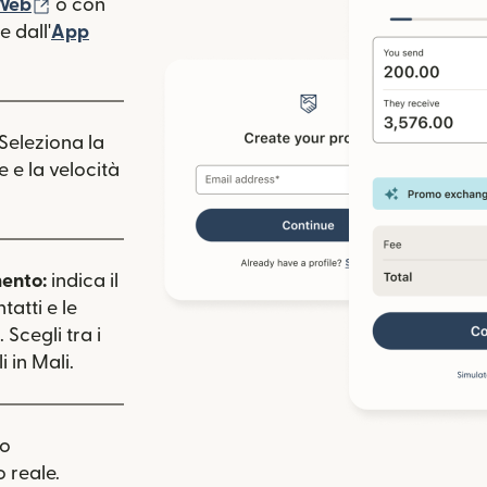
(si apre in una nuova finestra)
 Web
o con
 dall'
App
estra)
apre in una nuova finestra)
 Seleziona la
e e la velocità
mento:
indica il
tatti e le
 Scegli tra i
 in Mali.
uo
 reale.