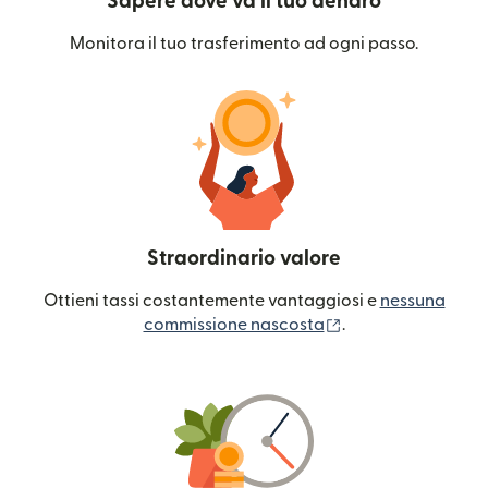
Sapere dove va il tuo denaro
Monitora il tuo trasferimento ad ogni passo.
Straordinario valore
Ottieni tassi costantemente vantaggiosi e
nessuna
(si apre in una nuo
commissione nascosta
.