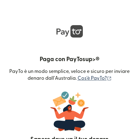
Paga con PayTosup>®
PayTo è un modo semplice, veloce e sicuro per inviare
(si apre in 
denaro dall'Australia.
Cos'è PayTo?