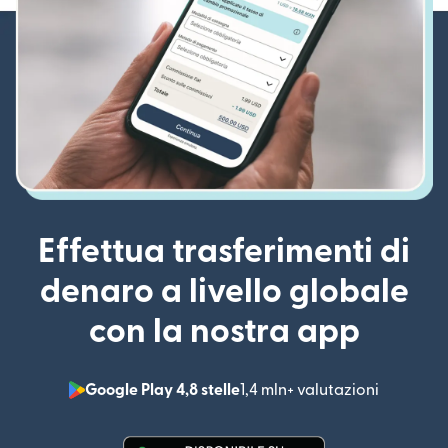
Effettua trasferimenti di
denaro a livello globale
con la nostra app
Google Play 4,8 stelle
1,4 mln+ valutazioni
(si apre i