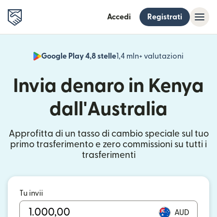
Accedi
Registrati
Google Play 4,8 stelle
1,4 mln+ valutazioni
(si apre i
Invia denaro in Kenya
dall'Australia
Approfitta di un tasso di cambio speciale sul tuo
primo trasferimento e zero commissioni su tutti i
trasferimenti
Tu invii
AUD