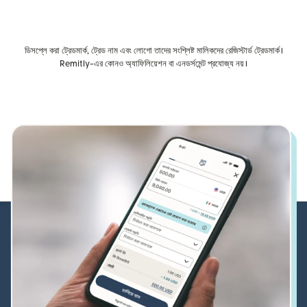
ডিসপ্লে করা ট্রেডমার্ক, ট্রেড নাম এবং লোগো তাদের সংশ্লিষ্ট মালিকদের রেজিস্টার্ড ট্রেডমার্ক।
Remitly-এর কোনও অ্যাফিলিয়েশন বা এনডর্সমেন্ট প্রযোজ্য নয়।