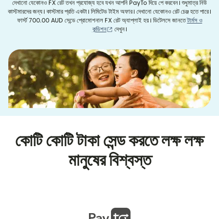
দেখানো যেকোনও FX রেট তখন প্রযোজ্য হবে যখন আপনি PayTo দিয়ে পে করবেন। শুধুমাত্র নিউ
কাস্টমারদের জন্য। কাস্টমার প্রতি একটা। লিমিটেড টাইম অফার। দেখানো যেকোনও রেট চেঞ্জ হতে পারে।
ফার্স্ট 700.00 AUD সেন্ডে প্রোমোশনাল FX রেট অ্যাপ্লাই হয়। ডিটেলসে জানতে
টার্মস ও
(নতুন উইন্ডোতে খুলবে)
কন্ডিশন
দেখুন।
কোটি কোটি টাকা সেন্ড করতে লক্ষ লক্ষ
মানুষের বিশ্বস্ত