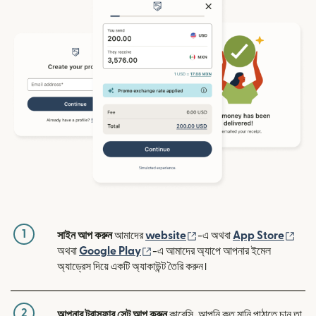
1
(নতুন উইন্ডোতে খুলবে)
(নতুন
সাইন আপ করুন
আমাদের
website
-এ অথবা
App Store
(নতুন উইন্ডোতে খুলবে)
অথবা
Google Play
-এ আমাদের অ্যাপে আপনার ইমেল
অ্যাড্রেস দিয়ে একটি অ্যাকাউন্ট তৈরি করুন।
2
আপনার ট্রান্সফার সেট আপ করুন
কারেন্সি, আপনি কত মানি পাঠাতে চান তা