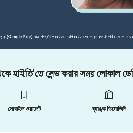
শ জুড়ে (Google Play) অতি সাম্প্রতিক রেটিংস, অ্যাপ রেটিংসে ধরা পড়ে। ব্যবহারকারীর লোকেশন ও 
 থেকে হাইতি'তে সেন্ড করার সময় লোকাল ড
মোবাইল ওয়ালেট
ব্যাঙ্ক ডিপোজিট