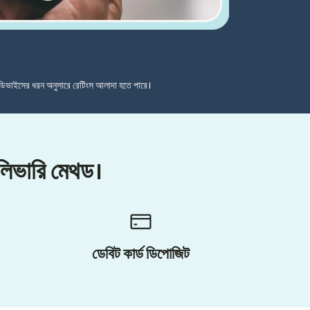
ডিভাইসের ধরন অনুসারে রেটিংস আলাদা হতে পারে।
েলিভারি মেথড।
ডেবিট কার্ড ডিপোজিট