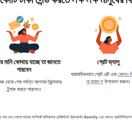
কোটি টাকা সেন্ড করতে লক্ষ লক্ষ মানুষের বি
 মানি কোথায় যাচ্ছে তা জানতে
গ্রেট ভ্যালু
পারবেন
ধারাবাহিকভাবে গ্রেট রেট এবং
কোনও হ
(নতুন উইন্ডোতে খ
না থাকা
উপভোগ করুন।
রু থেকে শেষ পর্যন্ত আপনার ট্রান্সফার
ট্র্যাক করতে পারবেন।
রেড নাম এবং লোগো তাদের সংশ্লিষ্ট মালিকদের রেজিস্টার্ড ট্রেডমার্ক। Remitly-এর কোনও অ্যাফিলিয়েশন 