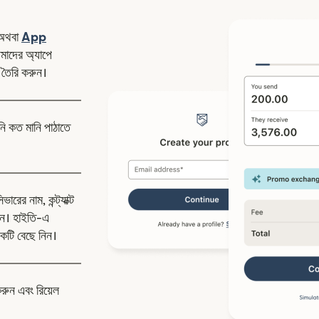
ন উইন্ডোতে খুলবে)
অথবা
App
উইন্ডোতে খুলবে)
াদের অ্যাপে
 তৈরি করুন।
নি কত মানি পাঠাতে
রের নাম, কন্ট্যাক্ট
িন। হাইতি-এ
কটি বেছে নিন।
করুন এবং রিয়েল