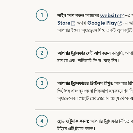
1
(নতু
সাইন আপ করুন
আমাদের
website
-এ 
(নতুন উইন্ডোতে খুলবে)
(নতুন 
Store
অথবা
Google Play
-এ আম
আপনার ইমেল অ্যাড্রেস দিয়ে একটি অ্যাকাউন্ট
2
আপনার ট্রান্সফার সেট আপ করুন
কারেন্সি, আপ
চান তা এবং ডেলিভারি স্পিড বেছে নিন।
3
আপনার ট্রান্সফারের ডিটেলস লিখুন:
আপনার রিসিভা
ডিটেলস এবং ব্যাংক বা পিকআপ ইনফরমেশন দ
অ্যাভেলেবল পেমেন্ট মেথডগুলোর মধ্যে থেকে এ
4
সেন্ড ও ট্র্যাক করুন:
আপনার ট্রান্সফার নিশ্চিত 
টাইমে এটি ট্র্যাক করুন।