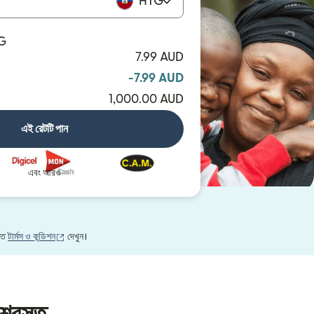
HTG
TG
7.99 AUD
-7.99 AUD
1,000.00 AUD
এই রেটটি পান
এবং আরও
(নতুন উইন্ডোতে খুলবে)
নতে
টার্মস ও কন্ডিশন
দেখুন।