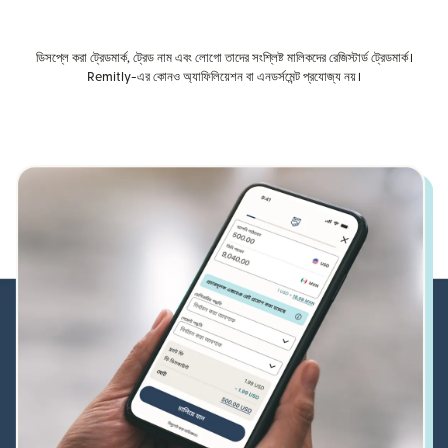
ডিসপ্লে করা ট্রেডমার্ক, ট্রেড নাম এবং লোগো তাদের সংশ্লিষ্ট মালিকদের রেজিস্টার্ড ট্রেডমার্ক।
Remitly-এর কোনও অ্যাফিলিয়েশন বা এনডর্সমেন্ট প্রযোজ্য নয়।