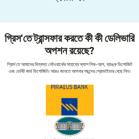
গ্রিস'তে ট্রান্সফার করতে কী কী ডেলিভারি
অপশন রয়েছে?
গ্রিস'তে আমাদের বিশ্বস্ত নেটওয়ার্কের সাহায্যে ক্যাশ পিক-আপ, ব্যাঙ্ক ডিপোজিট
এবং ডেবিট কার্ড ডিপোজিট। আরও জানতে আপনার পছন্দের প্রোভাইডার বেছে নিন।