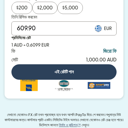
$
200
$
2,000
$
5,000
তিনি রিসিভ করবেন
EUR
প্রতিদিনের রেট
1 AUD = 0.6099 EUR
ফি
জিরো ফি
মোট
1,000.00 AUD
এই রেটটি পান
এবং আরও
দেখানো যেকোনও FX রেট তখন প্রযোজ্য হবে যখন আপনি PayTo দিয়ে পে করবেন। শুধুমাত্র নিউ
কাস্টমারদের জন্য। কাস্টমার প্রতি একটা। লিমিটেড টাইম অফার। দেখানো যেকোনও রেট চেঞ্জ হতে পারে।
(নতুন উইন্ডোতে খুলবে)
ডিটেলসে জানতে
টার্মস ও কন্ডিশন
দেখুন।