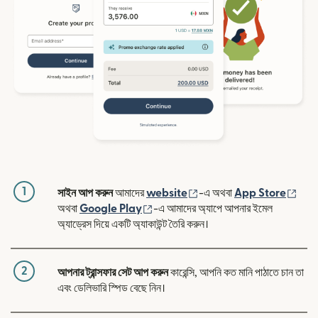
1
(নতুন উইন্ডোতে খুলবে)
(নতুন
সাইন আপ করুন
আমাদের
website
-এ অথবা
App Store
(নতুন উইন্ডোতে খুলবে)
অথবা
Google Play
-এ আমাদের অ্যাপে আপনার ইমেল
অ্যাড্রেস দিয়ে একটি অ্যাকাউন্ট তৈরি করুন।
2
আপনার ট্রান্সফার সেট আপ করুন
কারেন্সি, আপনি কত মানি পাঠাতে চান তা
এবং ডেলিভারি স্পিড বেছে নিন।