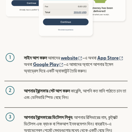
1
(নতুন উইন্ডোতে খুলবে)
(নতুন
সাইন আপ করুন
আমাদের
website
-এ অথবা
App Store
(নতুন উইন্ডোতে খুলবে)
অথবা
Google Play
-এ আমাদের অ্যাপে আপনার ইমেল
অ্যাড্রেস দিয়ে একটি অ্যাকাউন্ট তৈরি করুন।
2
আপনার ট্রান্সফার সেট আপ করুন
কারেন্সি, আপনি কত মানি পাঠাতে চান তা
এবং ডেলিভারি স্পিড বেছে নিন।
3
আপনার ট্রান্সফারের ডিটেলস লিখুন:
আপনার রিসিভারের নাম, কন্ট্যাক্ট
ডিটেলস এবং ব্যাংক বা পিকআপ ইনফরমেশন দিন। বাহরাইন-এ
অ্যাভেলেবল পেমেন্ট মেথডগুলোর মধ্যে থেকে একটি বেছে নিন।