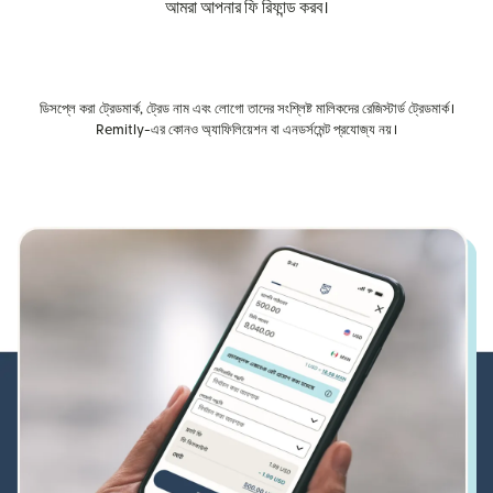
আমরা আপনার ফি রিফান্ড করব।
ডিসপ্লে করা ট্রেডমার্ক, ট্রেড নাম এবং লোগো তাদের সংশ্লিষ্ট মালিকদের রেজিস্টার্ড ট্রেডমার্ক।
Remitly-এর কোনও অ্যাফিলিয়েশন বা এনডর্সমেন্ট প্রযোজ্য নয়।