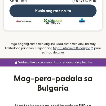
Kabuuan
1,000.00 EUR
Kunin ang rate na ito
at higit pa
Mga bagong customer lang. Isa kada customer. Alok na may
(bubukas
limitadong panahon. Tingnan ang
Mga Tuntunin at Kundisyon
para
sa mga detalye.
Walang fee
sa una mong transfer gamit ang Remitly
Mag-pera-padala sa
Bulgaria