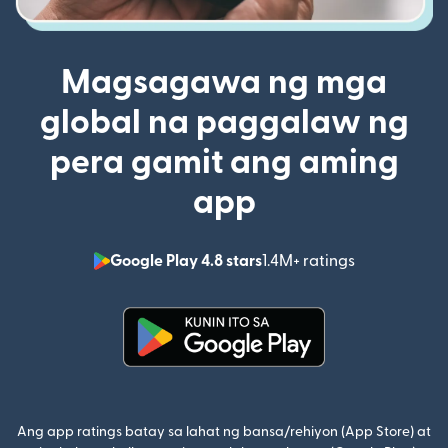
Magsagawa ng mga
global na paggalaw ng
pera gamit ang aming
app
Google Play 4.8 stars
1.4M+ ratings
(bubukas sa
(bubukas sa bagong window)
Ang app ratings batay sa lahat ng bansa/rehiyon (App Store) at