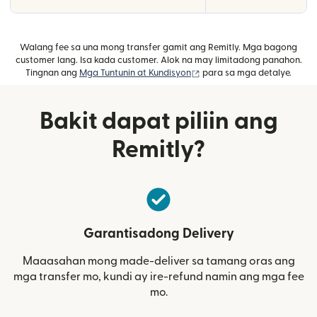
Walang fee sa una mong transfer gamit ang Remitly. Mga bagong
customer lang. Isa kada customer. Alok na may limitadong panahon.
(bubukas sa bagong windo
Tingnan ang
Mga Tuntunin at Kundisyon
para sa mga detalye.
Bakit dapat piliin ang
Remitly?
Garantisadong Delivery
Maaasahan mong made-deliver sa tamang oras ang
mga transfer mo, kundi ay ire-refund namin ang mga fee
mo.