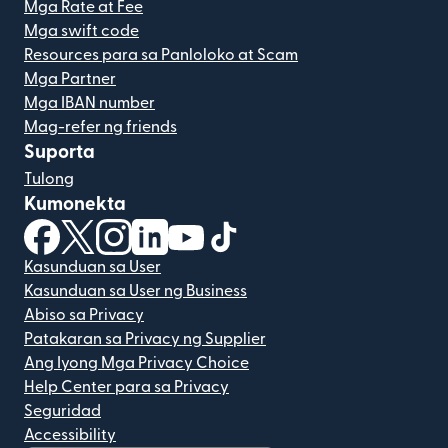
Mga Rate at Fee
Mga swift code
Resources para sa Panloloko at Scam
Mga Partner
Mga IBAN number
Mag-refer ng friends
Suporta
Tulong
Kumonekta
(bubukas sa bagong window)
(bubukas sa bagong window)
(bubukas sa bagong window)
(bubukas sa bagong window)
(bubukas sa bagong window)
(bubukas sa bagong windo
Kasunduan sa User
Kasunduan sa User ng Business
Abiso sa Privacy
Patakaran sa Privacy ng Supplier
Ang Iyong Mga Privacy Choice
Help Center para sa Privacy
Seguridad
Accessibility