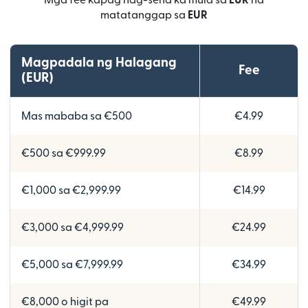
Mga fee kapag nag-send ka mula sa
EUR
na
matatanggap sa
EUR
Magpadala ng Halagang
Fee
(EUR)
Mas mababa sa €500
€4.99
€500 sa €999.99
€8.99
€1,000 sa €2,999.99
€14.99
€3,000 sa €4,999.99
€24.99
€5,000 sa €7,999.99
€34.99
€8,000 o higit pa
€49.99