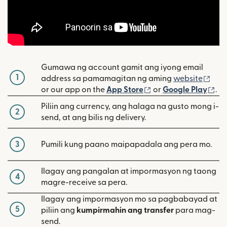
Gumawa ng account gamit ang iyong email
1
(bu
address sa pamamagitan ng aming
website
(bubukas sa bagon
(b
or our app on the
App Store
or
Google Play
.
Piliin ang currency, ang halaga na gusto mong i-
2
send, at ang bilis ng delivery.
3
Pumili kung paano maipapadala ang pera mo.
Ilagay ang pangalan at impormasyon ng taong
4
magre-receive sa pera.
Ilagay ang impormasyon mo sa pagbabayad at
5
piliin ang
kumpirmahin ang transfer
para mag-
send.