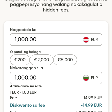
pagpepresyo nang walang nakakagulat o
hidden fees.
Nagpadala ka
EUR
O pumili ng halaga
€
200
€
2,000
€
5,000
Nakatanggap sila
EUR
Araw-araw na rate
1 EUR = 1.00 EUR
Fee
14.99 EUR
Diskwento sa fee
-14.99 EUR