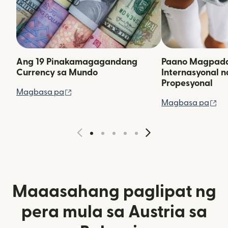
Ang 19 Pinakamagagandang
Paano Magpadal
Currency sa Mundo
Internasyonal 
Propesyonal
(bubukas sa bagong window)
Magbasa pa
(b
Magbasa pa
Maaasahang paglipat ng
pera mula sa Austria sa