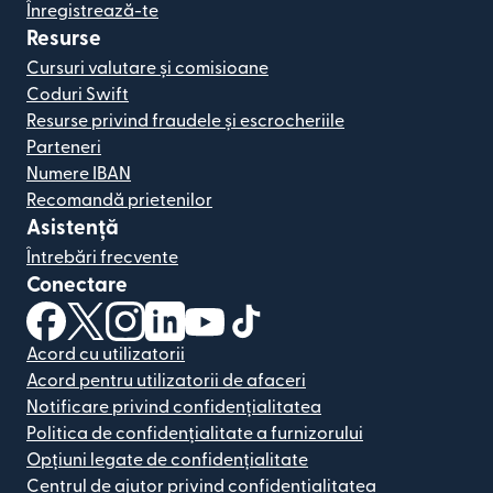
Înregistrează-te
Resurse
Cursuri valutare și comisioane
Coduri Swift
Resurse privind fraudele și escrocheriile
Parteneri
Numere IBAN
Recomandă prietenilor
Asistență
Întrebări frecvente
Conectare
(se deschide într-o fereastră nouă)
(se deschide într-o fereastră nouă)
(se deschide într-o fereastră nouă)
(se deschide într-o fereastră nouă)
(se deschide într-o fereastră nou
(se deschide într-o fereastr
Acord cu utilizatorii
Acord pentru utilizatorii de afaceri
Notificare privind confidențialitatea
Politica de confidențialitate a furnizorului
Opțiuni legate de confidențialitate
Centrul de ajutor privind confidențialitatea