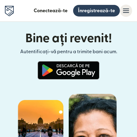
Conectează-te
Înregistrează-te
Bine ați revenit!
Autentificați-vă pentru a trimite bani acum.
(se deschide într-o fereastră n