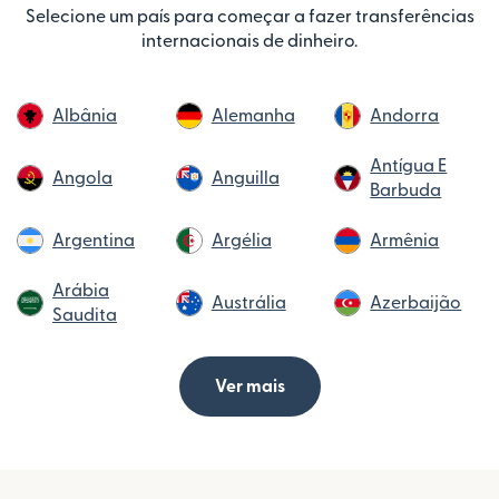
Selecione um país para começar a fazer transferências
internacionais de dinheiro.
Albânia
Alemanha
Andorra
Antígua E
Angola
Anguilla
Barbuda
Argentina
Argélia
Armênia
Arábia
Austrália
Azerbaijão
Saudita
Ver mais