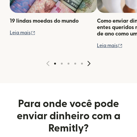
19 lindas moedas do mundo
Como enviar din
entes queridos 
(abre em uma nova janela)
Leia mais
de ano como um 
(abre 
Leia mais
Para onde você pode
enviar dinheiro com a
Remitly?