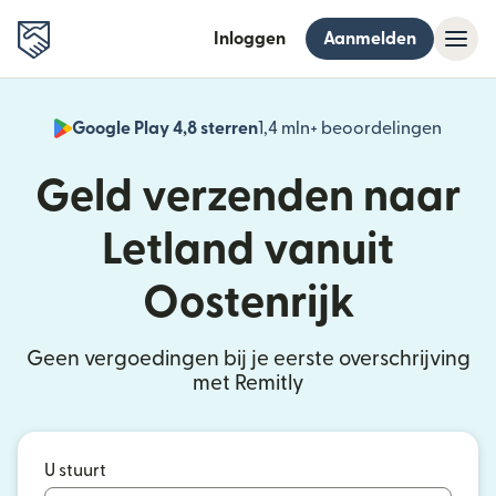
Inloggen
Aanmelden
Google Play 4,8 sterren
1,4 mln+ beoordelingen
(wordt
Geld verzenden naar
Letland vanuit
Oostenrijk
Geen vergoedingen bij je eerste overschrijving
met Remitly
U stuurt