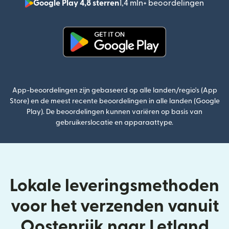
Google Play 4,8 sterren
1,4 mln+ beoordelingen
(wordt
(wordt geopend in een nieuw v
App-beoordelingen zijn gebaseerd op alle landen/regio's (App
Store) en de meest recente beoordelingen in alle landen (Google
Play). De beoordelingen kunnen variëren op basis van
gebruikerslocatie en apparaattype.
Lokale leveringsmethoden
voor het verzenden vanuit
Oostenrijk naar Letland