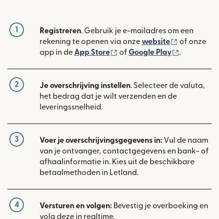
1
Registreren
. Gebruik je e-mailadres om een
(wordt geop
rekening te openen via onze
website
of onze
(wordt geopend in een nieuw
(wordt geo
app in de
App Store
of
Google Play
.
2
Je overschrijving instellen
. Selecteer de valuta,
het bedrag dat je wilt verzenden en de
leveringssnelheid.
3
Voer je overschrijvingsgegevens in:
Vul de naam
van je ontvanger, contactgegevens en bank- of
afhaalinformatie in. Kies uit de beschikbare
betaalmethoden in Letland.
4
Versturen en volgen:
Bevestig je overboeking en
volg deze in realtime.