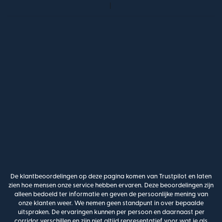
De klantbeoordelingen op deze pagina komen van Trustpilot en laten
zien hoe mensen onze service hebben ervaren. Deze beoordelingen zijn
alleen bedoeld ter informatie en geven de persoonlijke mening van
onze klanten weer. We nemen geen standpunt in over bepaalde
uitspraken. De ervaringen kunnen per persoon en daarnaast per
corridor verschillen en zijn niet altijd representatief voor wat je als