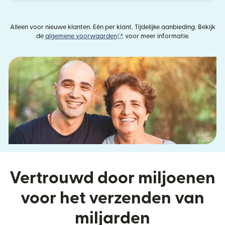
Alleen voor nieuwe klanten. Eén per klant. Tijdelijke aanbieding. Bekijk
(wordt geopend in een nieuw vens
de
algemene voorwaarden
voor meer informatie.
Vertrouwd door miljoenen
voor het verzenden van
miljarden