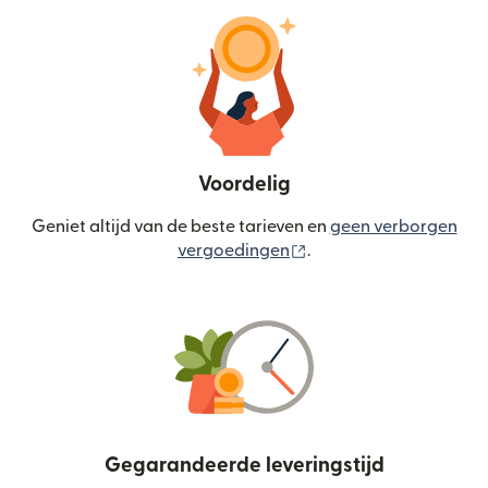
Voordelig
Geniet altijd van de beste tarieven en
geen verborgen
(wordt geopend in een
vergoedingen
.
Gegarandeerde leveringstijd