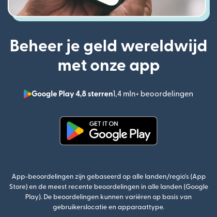
Beheer je geld wereldwijd
met onze app
Google Play 4,8 sterren
1,4 mln+ beoordelingen
(wordt
(wordt geopend in een nieuw v
App-beoordelingen zijn gebaseerd op alle landen/regio's (App
Store) en de meest recente beoordelingen in alle landen (Google
Play). De beoordelingen kunnen variëren op basis van
gebruikerslocatie en apparaattype.