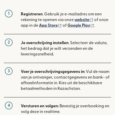
1
Registreren
. Gebruik je e-mailadres om een
(wordt geop
rekening te openen via onze
website
of onze
(wordt geopend in een nieuw
(wordt geo
app in de
App Store
of
Google Play
.
2
Je overschrijving instellen
. Selecteer de valuta,
het bedrag dat je wilt verzenden en de
leveringssnelheid.
3
Voer je overschrijvingsgegevens in:
Vul de naam
van je ontvanger, contactgegevens en bank- of
afhaalinformatie in. Kies uit de beschikbare
betaalmethoden in Kazachstan.
4
Versturen en volgen:
Bevestig je overboeking en
volg deze in realtime.