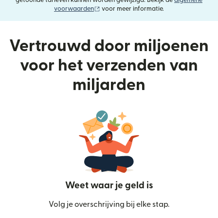
getoonde tarieven kunnen worden gewijzigd. Bekijk de
algemene
(wordt geopend in een nieuw venster)
voorwaarden
voor meer informatie.
Vertrouwd door miljoenen
voor het verzenden van
miljarden
Weet waar je geld is
Volg je overschrijving bij elke stap.