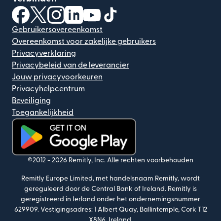
(wordt geopend in een nieuw venster)
(wordt geopend in een nieuw venster)
(wordt geopend in een nieuw venster)
(wordt geopend in een nieuw venster)
(wordt geopend in een nieuw ven
(wordt geopend in een nieuw
Gebruikersovereenkomst
Overeenkomst voor zakelijke gebruikers
Privacyverklaring
Privacybeleid van de leverancier
Jouw privacyvoorkeuren
Privacyhelpcentrum
Beveiliging
Toegankelijkheid
(wordt geopend in een nieuw venster)
©2012 -
2026
Remitly, Inc.
Alle rechten voorbehouden
Remitly Europe Limited, met handelsnaam Remitly, wordt
gereguleerd door de Central Bank of Ireland. Remitly is
geregistreerd in Ierland onder het ondernemingsnummer
629909. Vestigingsadres: 1 Albert Quay, Ballintemple, Cork T12
X8N6, Ireland.