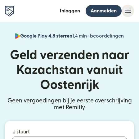
Inloggen
Aanmelden
Google Play 4,8 sterren
1,4 mln+ beoordelingen
(wordt
Geld verzenden naar
Kazachstan vanuit
Oostenrijk
Geen vergoedingen bij je eerste overschrijving
met Remitly
U stuurt