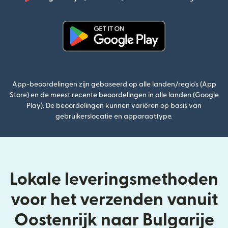
(wordt
(wordt geopend in een nieuw v
App-beoordelingen zijn gebaseerd op alle landen/regio's (App
Store) en de meest recente beoordelingen in alle landen (Google
Play). De beoordelingen kunnen variëren op basis van
gebruikerslocatie en apparaattype.
Lokale leveringsmethoden
voor het verzenden vanuit
Oostenrijk naar Bulgarije