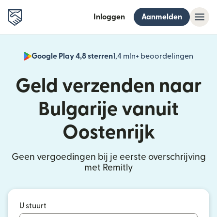
Inloggen
Aanmelden
Google Play 4,8 sterren
1,4 mln+ beoordelingen
(wordt
Geld verzenden naar
Bulgarije vanuit
Oostenrijk
Geen vergoedingen bij je eerste overschrijving
met Remitly
U stuurt