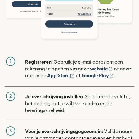
1
Registreren
. Gebruik je e-mailadres om een
(wordt geop
rekening te openen via onze
website
of onze
(wordt geopend in een nieuw
(wordt geo
app in de
App Store
of
Google Play
.
2
Je overschrijving instellen
. Selecteer de valuta,
het bedrag dat je wilt verzenden en de
leveringssnelheid.
3
Voer je overschrijvingsgegevens in:
Vul de naam
van je ontvanger, contactgegevens en bank- of