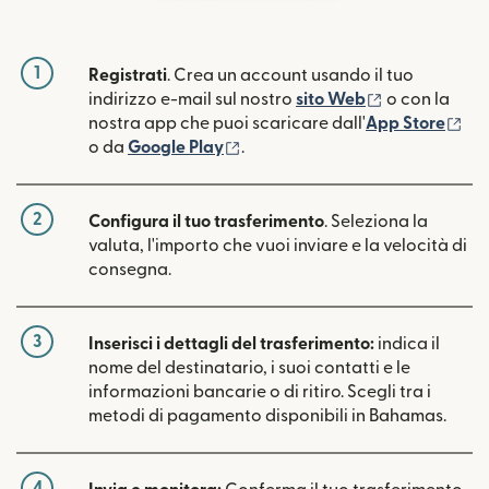
1
Registrati
. Crea un account usando il tuo
(si apre in un
indirizzo e-mail sul nostro
sito Web
o con la
(si
nostra app che puoi scaricare dall'
App Store
(si apre in una nuova finestra)
o da
Google Play
.
2
Configura il tuo trasferimento
. Seleziona la
valuta, l'importo che vuoi inviare e la velocità di
consegna.
3
Inserisci i dettagli del trasferimento:
indica il
nome del destinatario, i suoi contatti e le
informazioni bancarie o di ritiro. Scegli tra i
metodi di pagamento disponibili in Bahamas.
4