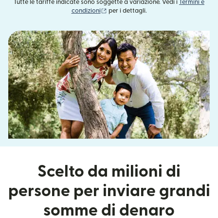
Tutte le tariffe indicate sono soggette a variazione. Vedi i
Termini e
(si apre in una nuova finestra)
condizioni
per i dettagli.
Scelto da milioni di
persone per inviare grandi
somme di denaro