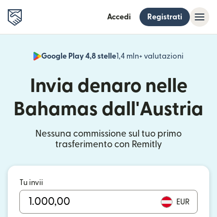
Accedi
Registrati
Google Play 4,8 stelle
1,4 mln+ valutazioni
(si apre i
Invia denaro nelle
Bahamas dall'Austria
Nessuna commissione sul tuo primo
trasferimento con Remitly
Tu invii
EUR