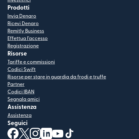
Investitrici
Prodotti
Invia Denaro
Ricevi Denaro
Remitly Business
Effettua l'accesso
Registrazione
Risorse
Tariffe e commissioni
Codici Swift
Risorse per stare in guardia da frodi e truffe
Partner
Codici IBAN
Segnala amici
Assistenza
Assistenza
Seguici
(si apre in una nuova finestra)
(si apre in una nuova finestra)
(si apre in una nuova finestra)
(si apre in una nuova finestra)
(si apre in una nuova finestra)
(si apre in una nuova finestra