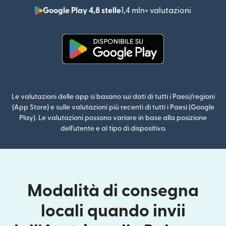
Google Play 4,8 stelle
1,4 mln+ valutazioni
(si apre i
(si apre in una nuova finestra)
Le valutazioni delle app si basano sui dati di tutti i Paesi/regioni
(App Store) e sulle valutazioni più recenti di tutti i Paesi (Google
Play). Le valutazioni possono variare in base alla posizione
dell'utente e al tipo di dispositivo.
Modalità di consegna
locali quando invii