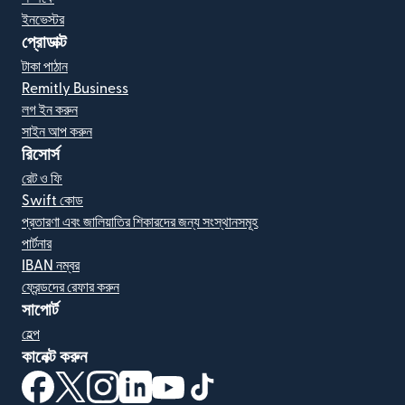
ইনভেস্টর
প্রোডাক্ট
টাকা পাঠান
Remitly Business
লগ ইন করুন
সাইন আপ করুন
রিসোর্স
রেট ও ফি
Swift কোড
প্রতারণা এবং জালিয়াতির শিকারদের জন্য সংস্থানসমূহ
পার্টনার
IBAN নম্বর
ফ্রেন্ডদের রেফার করুন
সাপোর্ট
হেল্প
কানেক্ট করুন
(নতুন উইন্ডোতে খুলবে)
(নতুন উইন্ডোতে খুলবে)
(নতুন উইন্ডোতে খুলবে)
(নতুন উইন্ডোতে খুলবে)
(নতুন উইন্ডোতে খুলবে)
(নতুন উইন্ডোতে খুলবে)