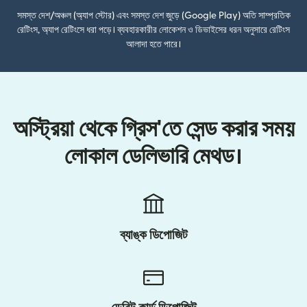
সমস্ত দেশ/অঞ্চল (অ্যাপ স্টোর) এবং সমস্ত দেশ জুড়ে (Google Play) অতি সাম্প্রতিক
রেটিংস, অ্যাপ রেটিংসে ধরা পড়ে। ব্যবহারকারীর লোকেশন ও ডিভাইসের ধরন অনুসারে রেটিংস
আলাদা হতে পারে।
অস্ট্রিয়া থেকে গ্রিস'তে সেন্ড করার সময়
লোকাল ডেলিভারি মেথড।
ব্যাঙ্ক ডিপোজিট