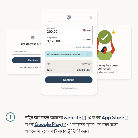
1
(নতুন উইন্ডোতে খুলবে)
(নতুন
সাইন আপ করুন
আমাদের
website
-এ অথবা
App Store
(নতুন উইন্ডোতে খুলবে)
অথবা
Google Play
-এ আমাদের অ্যাপে আপনার ইমেল
অ্যাড্রেস দিয়ে একটি অ্যাকাউন্ট তৈরি করুন।