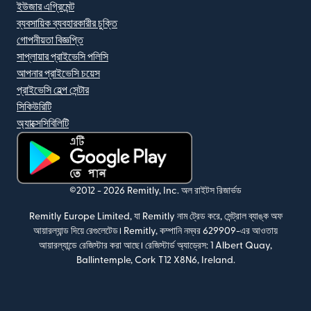
ইউজার এগ্রিমেন্ট
ব্যবসায়িক ব্যবহারকারীর চুক্তি
গোপনীয়তা বিজ্ঞপ্তি
সাপ্লায়ার প্রাইভেসি পলিসি
আপনার প্রাইভেসি চয়েস
প্রাইভেসি হেল্প সেন্টার
সিকিউরিটি
অ্যাক্সেসিবিলিটি
(নতুন উইন্ডোতে খুলবে)
©2012 -
2026
Remitly, Inc.
অল রাইটস রিজার্ভড
Remitly Europe Limited, যা Remitly নাম ট্রেড করে, সেন্ট্রাল ব্যাঙ্ক অফ
আয়ারল্যান্ড দিয়ে রেগুলেটেড। Remitly, কম্পানি নম্বর 629909-এর আওতায়
আয়ারল্যান্ডে রেজিস্টার করা আছে। রেজিস্টার্ড অ্যাড্রেস: 1 Albert Quay,
Ballintemple, Cork T12 X8N6, Ireland.