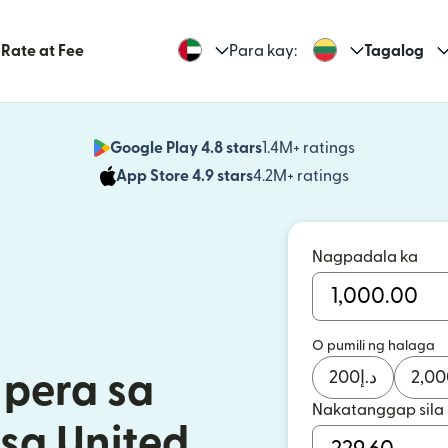
Rate at Fee
Para kay:
Tagalog
Google Play 4.8 stars
1.4M+ ratings
(bubukas sa
App Store 4.9 stars
4.2M+ ratings
(bubukas sa
Nagpadala ka
O pumili ng halaga
200
د.إ
2,00
pera sa
Nakatanggap sila
 sa United