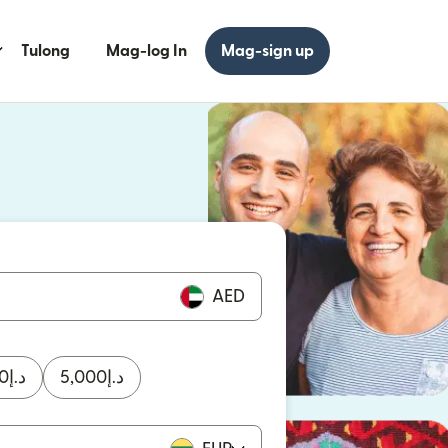
Tulong
Mag-log In
Mag-sign up
 bagong window)
 bagong window)
AED
0
د.إ
5,000
د.إ