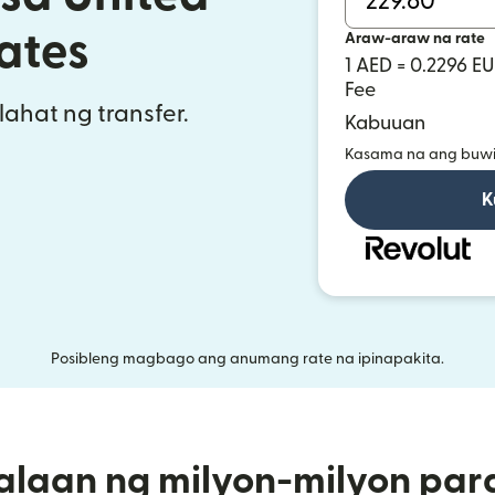
ates
Araw-araw na rate
1 AED = 0.2296 E
Fee
ahat ng transfer.
Kabuuan
Kasama na ang buwi
K
Posibleng magbago ang anumang rate na ipinapakita.
alaan ng milyon-milyon par