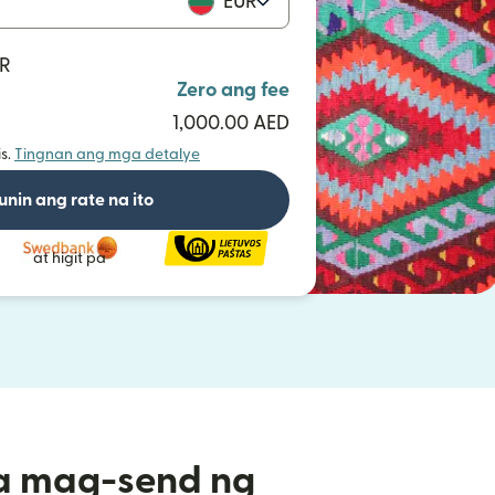
EUR
UR
Zero ang fee
1,000.00 AED
s.
Tingnan ang mga detalye
unin ang rate na ito
at higit pa
a mag-send ng