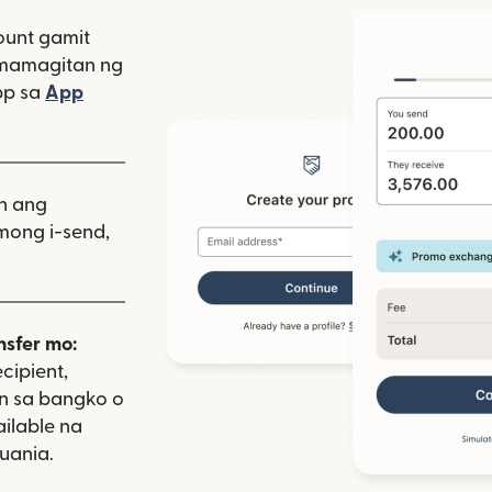
unt gamit
amamagitan ng
bagong window)
pp sa
App
indow)
as sa bagong window)
iin ang
mong i-send,
nsfer mo:
cipient,
on sa bangko o
ailable na
uania.