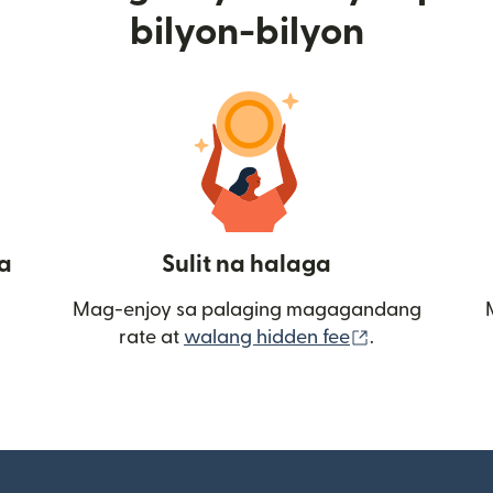
bilyon-bilyon
a
Sulit na halaga
Mag-enjoy sa palaging magagandang
(bubukas sa
rate at
walang hidden fee
.