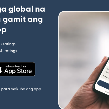
 global na
 gamit ang
pp
+ ratings
(bubukas sa bagong window)
M+ ratings
(bubukas sa bagong window)
indow)
(bubukas sa bagong window)
o para makuha ang app