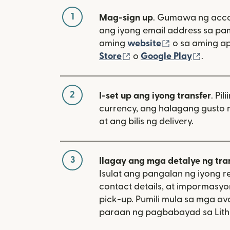
1
Mag-sign up
. Gumawa ng acco
ang iyong email address sa p
(bubukas sa 
aming
website
o sa aming a
(bubukas sa bagong w
(bubuk
Store
o
Google Play
.
2
I-set up ang iyong transfer
. Pil
currency, ang halagang gusto 
at ang bilis ng delivery.
3
Ilagay ang mga detalye ng tra
Isulat ang pangalan ng iyong re
contact details, at impormasy
pick-up. Pumili mula sa mga av
paraan ng pagbabayad sa Lith