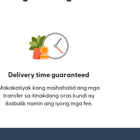
Delivery time guaranteed
Makakatiyak kang maihahatid ang mga
 bagong window)
transfer sa itinakdang oras kundi ay
ibabalik namin ang iyong mga fee.