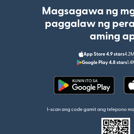
Magsagawa ng mga
paggalaw ng pera
aming a
App Store 4.9 stars
4.2M
Google Play 4.8 stars
1.4
(bubukas sa bagong w
I-scan ang code gamit ang telepono m