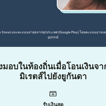
pp Store) และคะแนนล่าสุดจากทุกประเทศ (Google Play) โดยคะแนนอาจแ
อุปกรณ์
่งมอบในท้องถิ่นเมื่อโอนเงินจ
มิเรตส์ไปยังยูกันดา
รับเงินสด