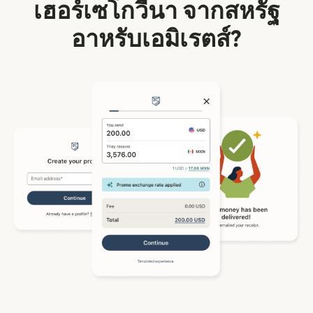
เฮอร์เซโกวีนา จากสหรัฐ
อาหรับเอมิเรตส์?