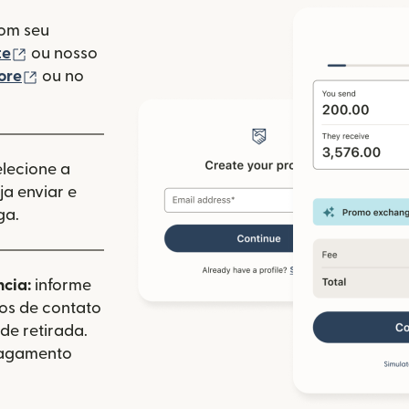
com seu
(abre em uma nova janela)
te
ou nosso
(abre em uma nova janela)
ore
ou no
va janela)
elecione a
a enviar e
ga.
ncia:
informe
dos de contato
de retirada.
pagamento