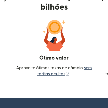
bilhões
Ótimo valor
Aproveite ótimas taxas de câmbio
sem
(abre em uma nova 
tarifas ocultas
.
t