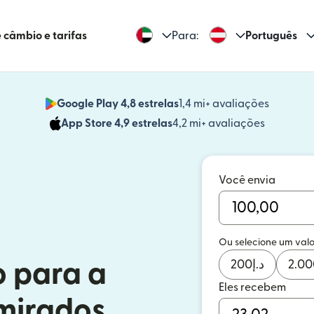
 câmbio e tarifas
Para:
Português
Google Play 4,8 estrelas
1,4 mi+ avaliações
(abre em
App Store 4,9 estrelas
4,2 mi+ avaliações
(abre em 
Você envia
Ou selecione um valo
200
د.إ
2.00
o para a
Eles recebem
Emirados