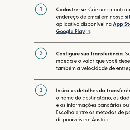
1
Cadastre-se
. Crie uma conta 
endereço de email em nosso
si
aplicativo disponível na
App St
(abre em uma no
Google Play
.
2
Configure sua transferência
. S
moeda e o valor que você desej
também a velocidade de entre
3
Insira os detalhes da transferê
o nome do destinatário, os da
e as informações bancárias ou 
Escolha entre os métodos de 
disponíveis em Áustria.