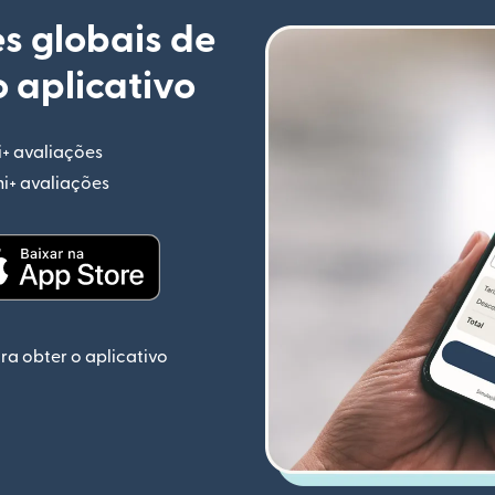
s globais de
 aplicativo
i+ avaliações
(abre em uma nova janela)
mi+ avaliações
(abre em uma nova janela)
ela)
(abre em uma nova janela)
ra obter o aplicativo