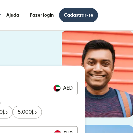
Ajuda
Fazer login
Cadastrar-se
 uma nova janela)
uma nova janela)
AED
r
0
د.إ
5.000
د.إ