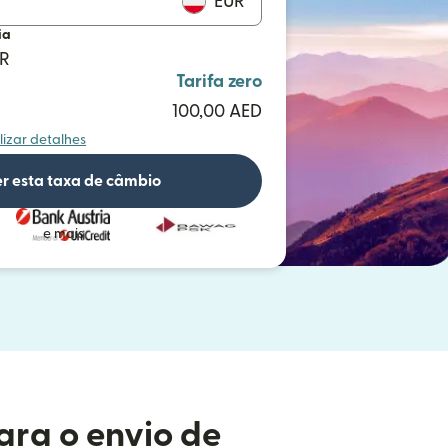
EUR
ia
UR
Tarifa zero
100,00 AED
lizar detalhes
r esta taxa de câmbio
e mais
ara o envio de