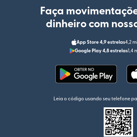
Faça movimentaçõe
dinheiro com nosso
App Store 4,9 estrelas
4,2 m
Google Play 4,8 estrelas
1,4 
(abre em uma nova jan
Leia o código usando seu telefone pa