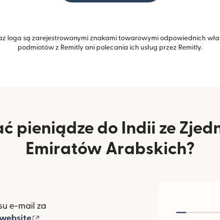
z loga są zarejestrowanymi znakami towarowymi odpowiednich właśc
podmiotów z Remitly ani polecania ich usług przez Remitly.
ć pieniądze do Indii ze Zje
Emiratów Arabskich?
u e-mail za
(otwiera się w nowym oknie)
website