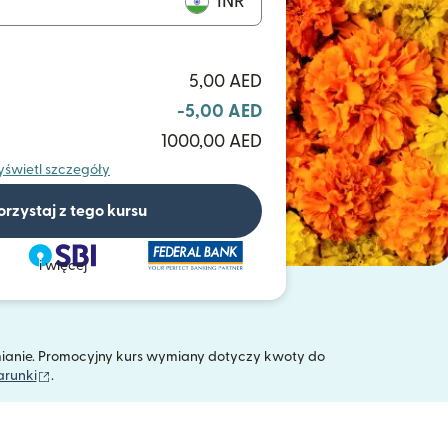
INR
5,00 AED
-5,00 AED
1000,00 AED
świetl szczegóły
orzystaj z tego kursu
i więcej
mianie. Promocyjny kurs wymiany dotyczy kwoty do
(otwiera się w nowym oknie)
arunki
.