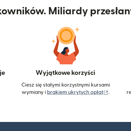
kowników. Miliardy przesła
je
Wyjątkowe korzyści
Ciesz się stałymi korzystnymi kursami
(otwiera
wymiany i
brakiem ukrytych opłat
.
r