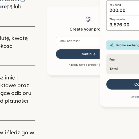
(otwiera się w nowym oknie)
ore
lub
nowym oknie)
lutę, kwotę,
bkość
 imię i
aktowe oraz
zące odbioru
d płatności
w i śledź go w