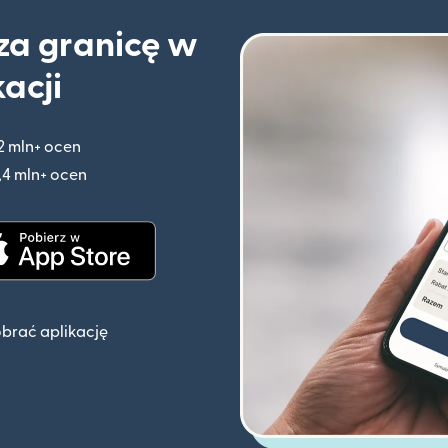
 za granicę w
kacji
2 mln+ ocen
(otwiera się w nowym oknie)
,4 mln+ ocen
(otwiera się w nowym oknie)
knie)
(otwiera się w nowym oknie)
obrać aplikację