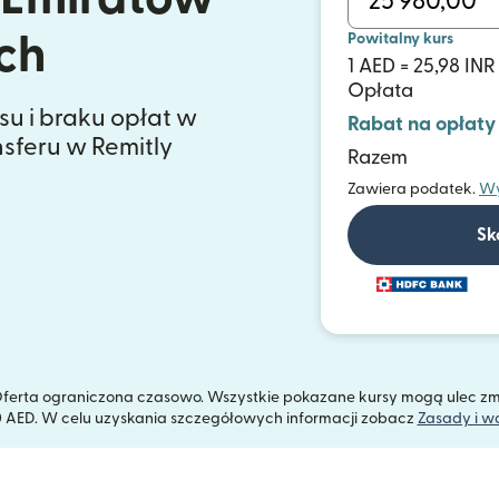
Powitalny kurs
ch
1 AED = 25,98 INR
Opłata
su i braku opłat w
Rabat na opłaty
sferu w Remitly
Razem
Zawiera podatek.
Wy
Sk
a. Oferta ograniczona czasowo. Wszystkie pokazane kursy mogą ulec z
 AED. W celu uzyskania szczegółowych informacji zobacz
Zasady i w