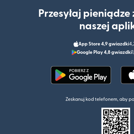
Przesyłaj pieniądze
naszej apli
App Store 4,9 gwiazdki
4,
Google Play 4,8 gwiazdki
1
(otwiera się w nowym o
Zeskanuj kod telefonem, aby p