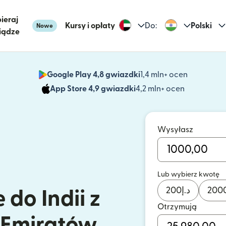
ieraj
Kursy i opłaty
Do:
Polski
Nowe
iądze
Google Play 4,8 gwiazdki
1,4 mln+ ocen
(otwiera 
App Store 4,9 gwiazdki
4,2 mln+ ocen
(otwiera s
Wysyłasz
Lub wybierz kwotę
200
د.إ
200
 do Indii z
Otrzymują
 Emiratów