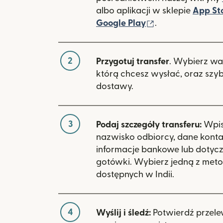
albo aplikacji w sklepie
App St
(otwiera się w 
Google Play
.
2
Przygotuj transfer
. Wybierz wa
którą chcesz wysłać, oraz szy
dostawy.
3
Podaj szczegóły transferu:
Wpisz
nazwisko odbiorcy, dane kont
informacje bankowe lub dotyc
gotówki. Wybierz jedną z meto
dostępnych w Indii.
4
Wyślij i śledź:
Potwierdź przele