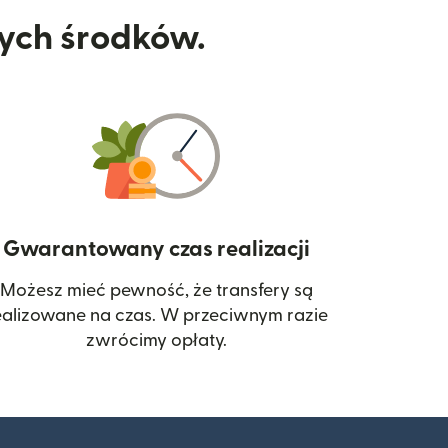
nych środków.
Gwarantowany czas realizacji
Możesz mieć pewność, że transfery są
 się w nowym oknie)
ealizowane na czas. W przeciwnym razie
zwrócimy opłaty.