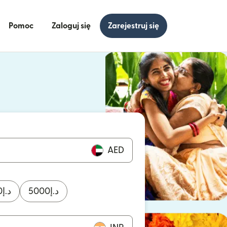
Pomoc
Zaloguj się
Zarejestruj się
się w nowym oknie)
ię w nowym oknie)
AED
0
د.إ
5000
د.إ