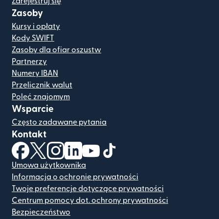
Zarejestruj się
Zasoby
Kursy i opłaty
Kody SWIFT
Zasoby dla ofiar oszustw
Partnerzy
Numery IBAN
Przelicznik walut
Poleć znajomym
Wsparcie
Często zadawane pytania
Kontakt
(otwiera się w nowym oknie)
(otwiera się w nowym oknie)
(otwiera się w nowym oknie)
(otwiera się w nowym oknie)
(otwiera się w nowym oknie)
(otwiera się w nowym oknie
Umowa użytkownika
Informacja o ochronie prywatności
Twoje preferencje dotyczące prywatności
Centrum pomocy dot. ochrony prywatności
Bezpieczeństwo