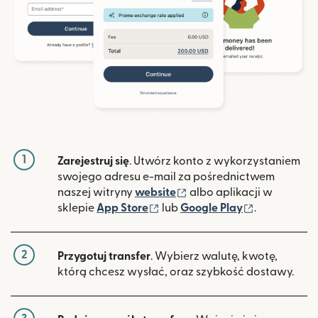
1
Zarejestruj się
. Utwórz konto z wykorzystaniem
swojego adresu e-mail za pośrednictwem
(otwiera się w nowym ok
naszej witryny
website
albo aplikacji w
(otwiera się w nowym oknie)
(otwiera si
sklepie
App Store
lub
Google Play
.
2
Przygotuj transfer
. Wybierz walutę, kwotę,
którą chcesz wysłać, oraz szybkość dostawy.