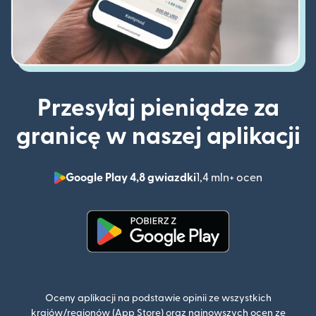
Przesyłaj pieniądze za
granicę w naszej aplikacji
Google Play 4,8 gwiazdki
1,4 mln+ ocen
(otwiera 
(otwiera się w nowym oknie)
Oceny aplikacji na podstawie opinii ze wszystkich
krajów/regionów (App Store) oraz najnowszych ocen ze