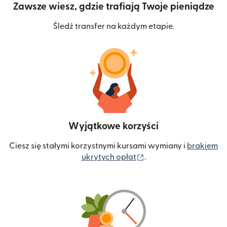
Zawsze wiesz, gdzie trafiają Twoje pieniądze
Śledź transfer na każdym etapie.
Wyjątkowe korzyści
Ciesz się stałymi korzystnymi kursami wymiany i
brakiem
(otwiera się w nowym 
ukrytych opłat
.