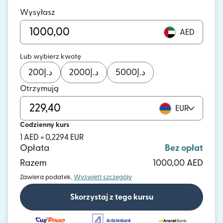
Wysyłasz
AED
Lub wybierz kwotę
200
د.إ
2000
د.إ
5000
د.إ
Otrzymują
EUR
Codzienny kurs
1 AED = 0,2294 EUR
Opłata
Bez opłat
Razem
1000,00 AED
Zawiera podatek.
Wyświetl szczegóły
Skorzystaj z tego kursu