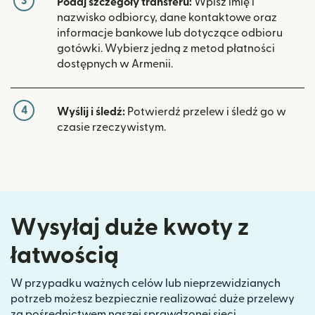
3
Podaj szczegóły transferu:
Wpisz imię i
nazwisko odbiorcy, dane kontaktowe oraz
informacje bankowe lub dotyczące odbioru
gotówki. Wybierz jedną z metod płatności
dostępnych w Armenii.
4
Wyślij i śledź:
Potwierdź przelew i śledź go w
czasie rzeczywistym.
Wysyłaj duże kwoty z
łatwością
W przypadku ważnych celów lub nieprzewidzianych
potrzeb możesz bezpiecznie realizować duże przelewy
za pośrednictwem naszej sprawdzonej sieci.