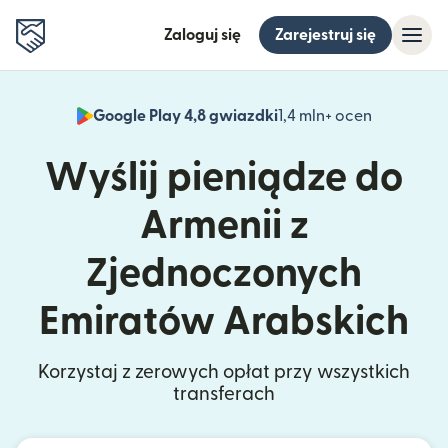
Zaloguj się
Zarejestruj się
Google Play 4,8 gwiazdki
1,4 mln+ ocen
(otwiera 
Wyślij pieniądze do
Armenii z
Zjednoczonych
Emiratów Arabskich
Korzystaj z zerowych opłat przy wszystkich
transferach