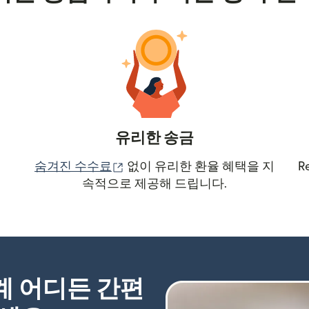
유리한 송금
(새 창에서 열림)
숨겨진 수수료
없이 유리한 환율 혜택을 지
R
속적으로 제공해 드립니다.
세계 어디든 간편