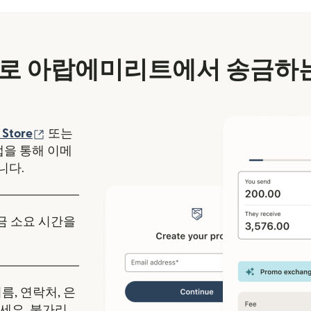
로 아랍에미리트에서 송금하는
에서 열림)
(새 창에서 열림)
 Store
또는
y 앱을 통해 이메
니다.
송금 소요 시간을
름, 연락처, 은
세요. 불가리