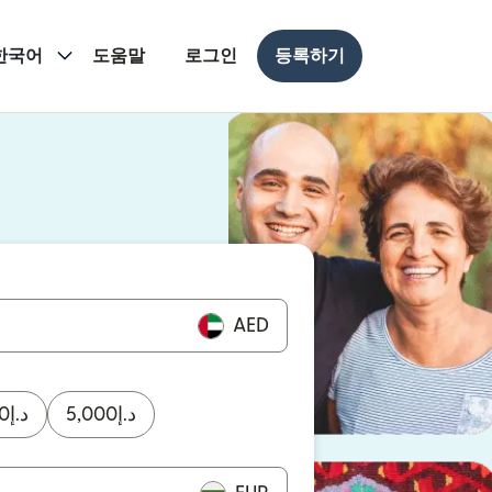
한국어
도움말
로그인
등록하기
 열림)
 열림)
AED
0
د.إ
5,000
د.إ