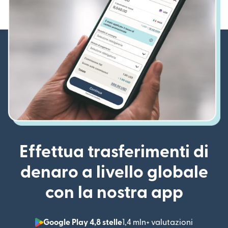
Effettua trasferimenti di
denaro a livello globale
con la nostra app
Google Play 4,8 stelle
1,4 mln+ valutazioni
(si apre i