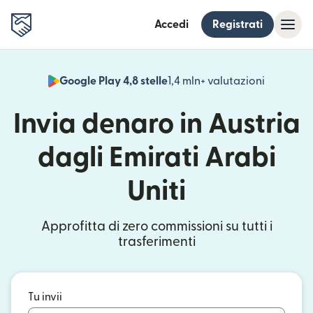
Accedi
Registrati
Google Play 4,8 stelle
1,4 mln+ valutazioni
(si apre i
Invia denaro in Austria
dagli Emirati Arabi
Uniti
Approfitta di zero commissioni su tutti i
trasferimenti
Tu invii