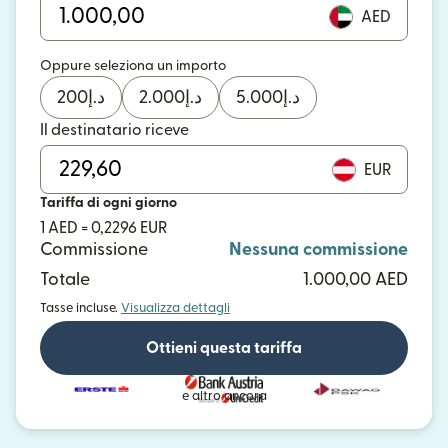
AED
Oppure seleziona un importo
200
د.إ
2.000
د.إ
5.000
د.إ
Il destinatario riceve
EUR
Tariffa di ogni giorno
1 AED = 0,2296 EUR
Commissione
Nessuna commissione
Totale
1.000,00 AED
Tasse incluse.
Visualizza dettagli
Ottieni questa tariffa
e altro ancora