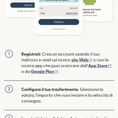
1
Registrati
. Crea un account usando il tuo
(si apre in un
indirizzo e-mail sul nostro
sito Web
o con la
(si
nostra app che puoi scaricare dall'
App Store
(si apre in una nuova finestra)
o da
Google Play
.
2
Configura il tuo trasferimento
. Seleziona la
valuta, l'importo che vuoi inviare e la velocità di
consegna.