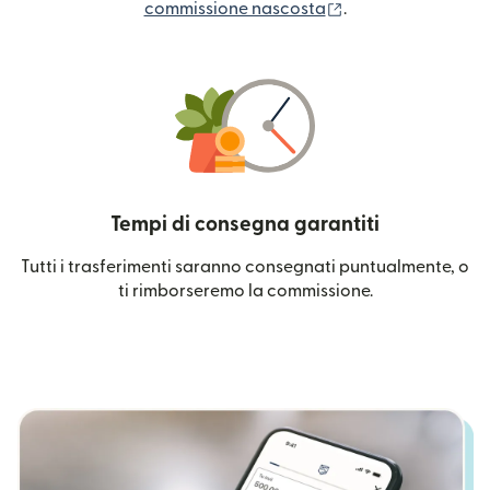
(si apre in una nuo
commissione nascosta
.
Tempi di consegna garantiti
Tutti i trasferimenti saranno consegnati puntualmente, o
ti rimborseremo la commissione.