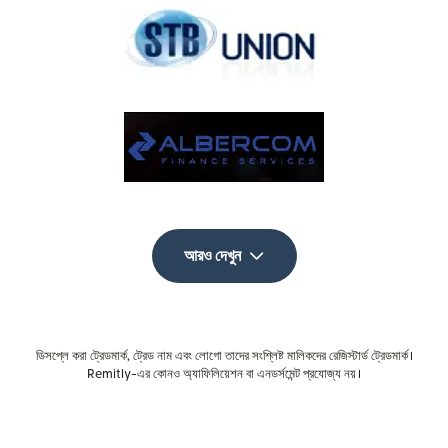
আরও দেখুন
ডিসপ্লে করা ট্রেডমার্ক, ট্রেড নাম এবং লোগো তাদের সংশ্লিষ্ট মালিকদের রেজিস্টার্ড ট্রেডমার্ক।
Remitly-এর কোনও অ্যাফিলিয়েশন বা এনডর্সমেন্ট প্রযোজ্য নয়।