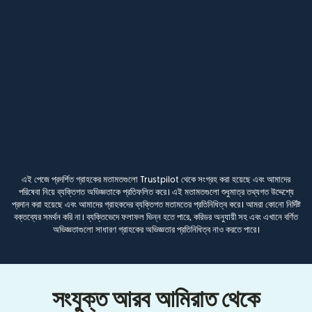
এই পেজে প্রদর্শিত গ্রাহকের মতামতগুলো Trustpilot থেকে সংগ্রহ করা হয়েছে এবং আমাদের
পরিষেবা নিয়ে ব্যক্তিগত অভিজ্ঞতাকে প্রতিফলিত করে। এই মতামতগুলো শুধুমাত্র তথ্যগত উদ্দেশ্যে
প্রদান করা হয়েছে এবং আমাদের গ্রাহকদের ব্যক্তিগত মতামতের প্রতিনিধিত্ব করে। আমরা কোনো নির্দিষ্ট
বক্তব্যের সমর্থন করি না। ব্যক্তিভেদে ফলাফল ভিন্ন হতে পারে, করিডর অনুযায়ী সহ এবং এখানে বর্ণিত
অভিজ্ঞতাগুলো সাধারণ গ্রাহকের অভিজ্ঞতার প্রতিনিধিত্ব নাও করতে পারে।
সংযুক্ত আরব আমিরাত থেকে