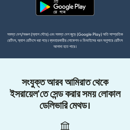
(নতুন উইন্ডোতে খুলবে)
সমস্ত দেশ/অঞ্চল (অ্যাপ স্টোর) এবং সমস্ত দেশ জুড়ে (Google Play) অতি সাম্প্রতিক
রেটিংস, অ্যাপ রেটিংসে ধরা পড়ে। ব্যবহারকারীর লোকেশন ও ডিভাইসের ধরন অনুসারে রেটিংস
আলাদা হতে পারে।
সংযুক্ত আরব আমিরাত থেকে
ইসরায়েল'তে সেন্ড করার সময় লোকাল
ডেলিভারি মেথড।