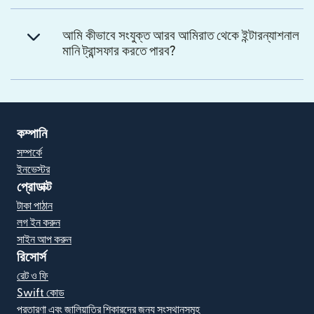
আমি কীভাবে সংযুক্ত আরব আমিরাত থেকে ইন্টারন্যাশনাল
মানি ট্রান্সফার করতে পারব?
কম্পানি
সম্পর্কে
ইনভেস্টর
প্রোডাক্ট
টাকা পাঠান
লগ ইন করুন
সাইন আপ করুন
রিসোর্স
রেট ও ফি
Swift কোড
প্রতারণা এবং জালিয়াতির শিকারদের জন্য সংস্থানসমূহ