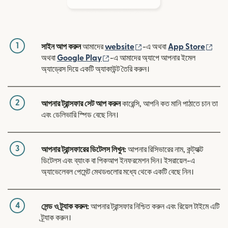
1
(নতুন উইন্ডোতে খুলবে)
(নতুন
সাইন আপ করুন
আমাদের
website
-এ অথবা
App Store
(নতুন উইন্ডোতে খুলবে)
অথবা
Google Play
-এ আমাদের অ্যাপে আপনার ইমেল
অ্যাড্রেস দিয়ে একটি অ্যাকাউন্ট তৈরি করুন।
2
আপনার ট্রান্সফার সেট আপ করুন
কারেন্সি, আপনি কত মানি পাঠাতে চান তা
এবং ডেলিভারি স্পিড বেছে নিন।
3
আপনার ট্রান্সফারের ডিটেলস লিখুন:
আপনার রিসিভারের নাম, কন্ট্যাক্ট
ডিটেলস এবং ব্যাংক বা পিকআপ ইনফরমেশন দিন। ইসরায়েল-এ
অ্যাভেলেবল পেমেন্ট মেথডগুলোর মধ্যে থেকে একটি বেছে নিন।
4
সেন্ড ও ট্র্যাক করুন:
আপনার ট্রান্সফার নিশ্চিত করুন এবং রিয়েল টাইমে এটি
ট্র্যাক করুন।