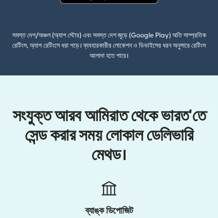
(নতুন উইন্ডোতে খুলবে)
সমস্ত দেশ/অঞ্চল (অ্যাপ স্টোর) এবং সমস্ত দেশ জুড়ে (Google Play) অতি সাম্প্রতিক
রেটিংস, অ্যাপ রেটিংসে ধরা পড়ে। ব্যবহারকারীর লোকেশন ও ডিভাইসের ধরন অনুসারে রেটিংস
আলাদা হতে পারে।
সংযুক্ত আরব আমিরাত থেকে ভারত'তে
সেন্ড করার সময় লোকাল ডেলিভারি
মেথড।
ব্যাঙ্ক ডিপোজিট