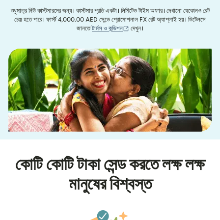
শুধুমাত্র নিউ কাস্টমারদের জন্য। কাস্টমার প্রতি একটা। লিমিটেড টাইম অফার। দেখানো যেকোনও রেট
চেঞ্জ হতে পারে। ফার্স্ট 4,000.00 AED সেন্ডে প্রোমোশনাল FX রেট অ্যাপ্লাই হয়। ডিটেলসে
(নতুন উইন্ডোতে খুলবে)
জানতে
টার্মস ও কন্ডিশন
দেখুন।
কোটি কোটি টাকা সেন্ড করতে লক্ষ লক্ষ
মানুষের বিশ্বস্ত