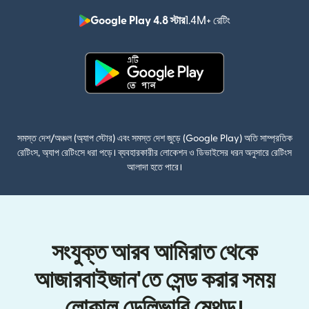
Google Play 4.8 স্টার
1.4M+ রেটিং
(নতুন উইন্ডোতে খুলবে)
(নতুন উইন্ডোতে খুলবে)
সমস্ত দেশ/অঞ্চল (অ্যাপ স্টোর) এবং সমস্ত দেশ জুড়ে (Google Play) অতি সাম্প্রতিক
রেটিংস, অ্যাপ রেটিংসে ধরা পড়ে। ব্যবহারকারীর লোকেশন ও ডিভাইসের ধরন অনুসারে রেটিংস
আলাদা হতে পারে।
সংযুক্ত আরব আমিরাত থেকে
আজারবাইজান'তে সেন্ড করার সময়
লোকাল ডেলিভারি মেথড।