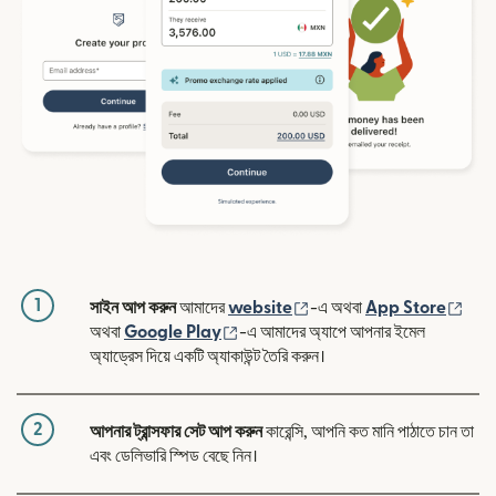
1
(নতুন উইন্ডোতে খুলবে)
(নতুন
সাইন আপ করুন
আমাদের
website
-এ অথবা
App Store
(নতুন উইন্ডোতে খুলবে)
অথবা
Google Play
-এ আমাদের অ্যাপে আপনার ইমেল
অ্যাড্রেস দিয়ে একটি অ্যাকাউন্ট তৈরি করুন।
2
আপনার ট্রান্সফার সেট আপ করুন
কারেন্সি, আপনি কত মানি পাঠাতে চান তা
এবং ডেলিভারি স্পিড বেছে নিন।