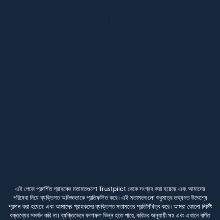
এই পেজে প্রদর্শিত গ্রাহকের মতামতগুলো Trustpilot থেকে সংগ্রহ করা হয়েছে এবং আমাদের
পরিষেবা নিয়ে ব্যক্তিগত অভিজ্ঞতাকে প্রতিফলিত করে। এই মতামতগুলো শুধুমাত্র তথ্যগত উদ্দেশ্যে
প্রদান করা হয়েছে এবং আমাদের গ্রাহকদের ব্যক্তিগত মতামতের প্রতিনিধিত্ব করে। আমরা কোনো নির্দিষ্ট
বক্তব্যের সমর্থন করি না। ব্যক্তিভেদে ফলাফল ভিন্ন হতে পারে, করিডর অনুযায়ী সহ এবং এখানে বর্ণিত