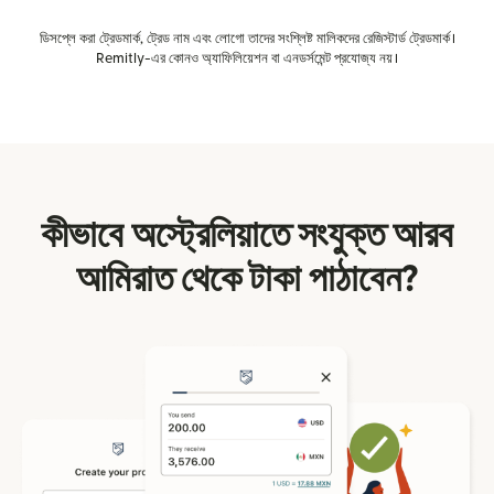
ডিসপ্লে করা ট্রেডমার্ক, ট্রেড নাম এবং লোগো তাদের সংশ্লিষ্ট মালিকদের রেজিস্টার্ড ট্রেডমার্ক।
Remitly-এর কোনও অ্যাফিলিয়েশন বা এনডর্সমেন্ট প্রযোজ্য নয়।
কীভাবে অস্ট্রেলিয়াতে সংযুক্ত আরব
আমিরাত থেকে টাকা পাঠাবেন?