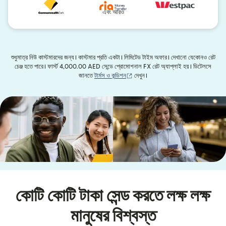
এবং আরও
শুধুমাত্র নিউ কাস্টমারদের জন্য। কাস্টমার প্রতি একটা। লিমিটেড টাইম অফার। দেখানো যেকোনও রেট
চেঞ্জ হতে পারে। ফার্স্ট 4,000.00 AED সেন্ডে প্রোমোশনাল FX রেট অ্যাপ্লাই হয়। ডিটেলসে
(নতুন উইন্ডোতে খুলবে)
জানতে
টার্মস ও কন্ডিশন
দেখুন।
কোটি কোটি টাকা সেন্ড করতে লক্ষ লক্ষ
মানুষের বিশ্বস্ত