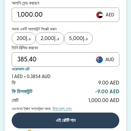
আপনি সেন্ড করছেন
AED
অথবা একটি অ্যামাউন্ট সিলেক্ট করুন
200
د.إ
2,000
د.إ
5,000
د.إ
তিনি রিসিভ করবেন
AUD
ওয়েলকাম রেট
1 AED = 0.3854 AUD
ফি
9.00 AED
ফি ডিসকাউন্ট
-9.00 AED
মোট
1,000.00 AED
এর মধ্যে ট্যাক্স অন্তর্ভুক্ত আছে.
বিশদ তথ্য দেখুন
এই রেটটি পান