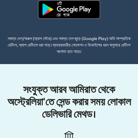
(নতুন উইন্ডোতে খুলবে)
সমস্ত দেশ/অঞ্চল (অ্যাপ স্টোর) এবং সমস্ত দেশ জুড়ে (Google Play) অতি সাম্প্রতিক
রেটিংস, অ্যাপ রেটিংসে ধরা পড়ে। ব্যবহারকারীর লোকেশন ও ডিভাইসের ধরন অনুসারে রেটিংস
আলাদা হতে পারে।
সংযুক্ত আরব আমিরাত থেকে
অস্ট্রেলিয়া'তে সেন্ড করার সময় লোকাল
ডেলিভারি মেথড।