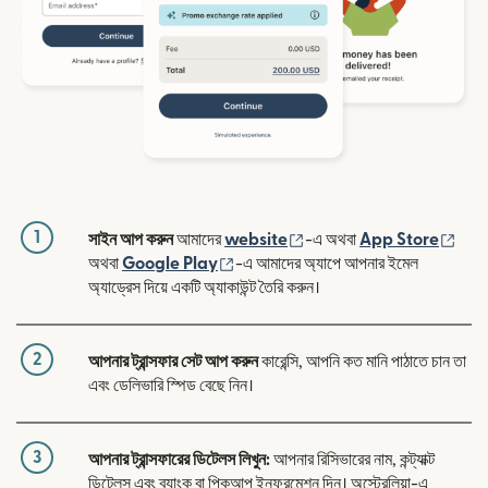
1
(নতুন উইন্ডোতে খুলবে)
(নতুন
সাইন আপ করুন
আমাদের
website
-এ অথবা
App Store
(নতুন উইন্ডোতে খুলবে)
অথবা
Google Play
-এ আমাদের অ্যাপে আপনার ইমেল
অ্যাড্রেস দিয়ে একটি অ্যাকাউন্ট তৈরি করুন।
2
আপনার ট্রান্সফার সেট আপ করুন
কারেন্সি, আপনি কত মানি পাঠাতে চান তা
এবং ডেলিভারি স্পিড বেছে নিন।
3
আপনার ট্রান্সফারের ডিটেলস লিখুন:
আপনার রিসিভারের নাম, কন্ট্যাক্ট
ডিটেলস এবং ব্যাংক বা পিকআপ ইনফরমেশন দিন। অস্ট্রেলিয়া-এ