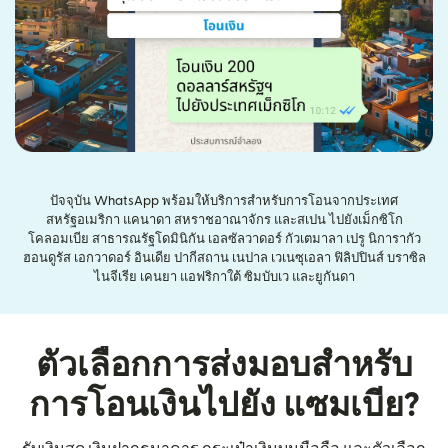
ปัจจุบัน WhatsApp พร้อมให้บริการสำหรับการโอนจากประเทศ
สหรัฐอเมริกา แคนาดา สหราชอาณาจักร และสเปน ไปยังเม็กซิโก
โคลอมเบีย สาธารณรัฐโดมินิกัน เอลซัลวาดอร์ กัวเตมาลา เปรู นิการากัว
ฮอนดูรัส เอกวาดอร์ อินเดีย ปากีสถาน เนปาล เวเนซุเอลา ฟิลิปปินส์ บราซิล
ไนจีเรีย เคนยา แอฟริกาใต้ ซิมบับเว และยูกันดา
ตัวเลือกการส่งมอบสำหรับ
การโอนเงินไปยัง แซมเบีย?