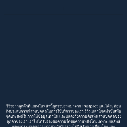
รีวิวจากลูกค้าที่แสดงในหน้านี้ถูกรวบรวมมาจาก Trustpilot และได้สะท้อน
ถึงประสบการณ์ส่วนบุคคลในการใช้บริการของเรา รีวิวเหล่านี้จัดทำขึ้นเพื่อ
จุดประสงค์ในการให้ข้อมูลเท่านั้น และแสดงถึงความคิดเห็นส่วนบุคคลของ
ลูกค้าของเรา เราไม่ได้รับรองข้อความใดข้อความหนึ่งโดยเฉพาะ ผลลัพธ์
ของแต่ละบุคคลอาจแตกต่างกันไป รวมไปถึงเส้นทางเชื่อมโยง และ