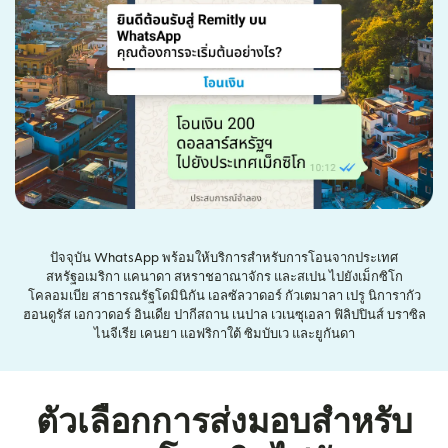
ปัจจุบัน WhatsApp พร้อมให้บริการสำหรับการโอนจากประเทศ
สหรัฐอเมริกา แคนาดา สหราชอาณาจักร และสเปน ไปยังเม็กซิโก
โคลอมเบีย สาธารณรัฐโดมินิกัน เอลซัลวาดอร์ กัวเตมาลา เปรู นิการากัว
ฮอนดูรัส เอกวาดอร์ อินเดีย ปากีสถาน เนปาล เวเนซุเอลา ฟิลิปปินส์ บราซิล
ไนจีเรีย เคนยา แอฟริกาใต้ ซิมบับเว และยูกันดา
ตัวเลือกการส่งมอบสำหรับ