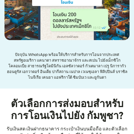
ปัจจุบัน WhatsApp พร้อมให้บริการสำหรับการโอนจากประเทศ
สหรัฐอเมริกา แคนาดา สหราชอาณาจักร และสเปน ไปยังเม็กซิโก
โคลอมเบีย สาธารณรัฐโดมินิกัน เอลซัลวาดอร์ กัวเตมาลา เปรู นิการากัว
ฮอนดูรัส เอกวาดอร์ อินเดีย ปากีสถาน เนปาล เวเนซุเอลา ฟิลิปปินส์ บราซิล
ไนจีเรีย เคนยา แอฟริกาใต้ ซิมบับเว และยูกันดา
ตัวเลือกการส่งมอบสำหรับ
การโอนเงินไปยัง กัมพูชา?
รับเงินสด เงินฝากธนาคาร กระเป๋าเงินบนมือถือ และตัวเลือก