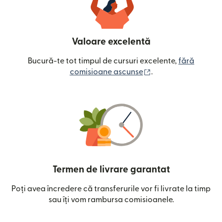
Valoare excelentă
Bucură-te tot timpul de cursuri excelente,
fără
(se deschide într-o
comisioane ascunse
.
Termen de livrare garantat
Poți avea încredere că transferurile vor fi livrate la timp
sau îți vom rambursa comisioanele.