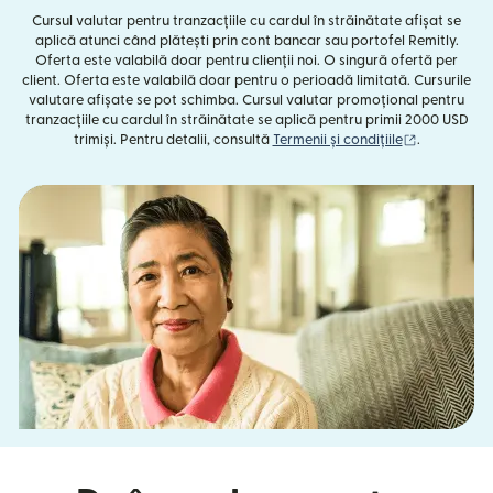
Cursul valutar pentru tranzacțiile cu cardul în străinătate afișat se
aplică atunci când plătești prin cont bancar sau portofel Remitly.
Oferta este valabilă doar pentru clienții noi. O singură ofertă per
client. Oferta este valabilă doar pentru o perioadă limitată. Cursurile
valutare afișate se pot schimba. Cursul valutar promoțional pentru
tranzacțiile cu cardul în străinătate se aplică pentru primii 2000 USD
(se deschid
trimiși. Pentru detalii, consultă
Termenii și condițiile
.