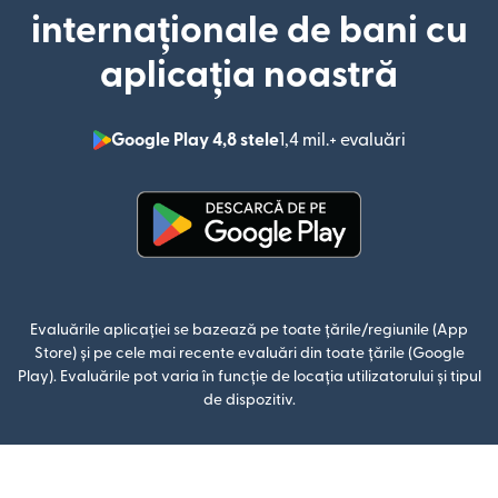
internaționale de bani cu
aplicația noastră
Google Play 4,8 stele
1,4 mil.+ evaluări
(se deschid
(se deschide într-o fereastră n
Evaluările aplicației se bazează pe toate țările/regiunile (App
Store) și pe cele mai recente evaluări din toate țările (Google
Play). Evaluările pot varia în funcție de locația utilizatorului și tipul
de dispozitiv.