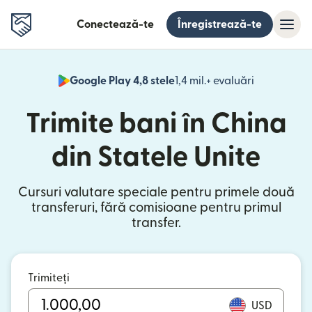
Conectează-te
Înregistrează-te
Google Play 4,8 stele
1,4 mil.+ evaluări
(se deschid
Trimite bani în China
din Statele Unite
Cursuri valutare speciale pentru primele două
transferuri, fără comisioane pentru primul
transfer.
Trimiteți
USD