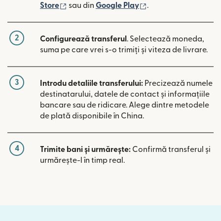
(se deschide într-o fereastră nouă)
(se deschide într-o 
Store
sau din
Google Play
.
2
Configurează transferul
. Selectează moneda,
suma pe care vrei s-o trimiți și viteza de livrare.
3
Introdu detaliile transferului:
Precizează numele
destinatarului, datele de contact și informațiile
bancare sau de ridicare. Alege dintre metodele
de plată disponibile în China.
4
Trimite bani și urmărește:
Confirmă transferul și
urmărește-l în timp real.