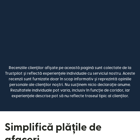
Recenziile clienților afișate pe această pagină sunt colectate de la
Trustpilot și reflectă experiențele individuale cu serviciul nostru. Aceste
recenzii sunt furnizate doar în scop informativ și reprezintă opiniile
personale ale clienților noștri. Nu susținem nicio declarație anume.
Rezultatele individuale pot varia, inclusiv în funcție de coridor, iar
experiențele descrise pot să nu reflecte traseul tipic al clienților.
Simplifică plățile de
afaceri