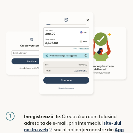
1
Înregistrează-te
. Creează un cont folosind
adresa ta de e-mail, prin intermediul
site-ului
(se deschide într-o fereastră nouă)
nostru web
sau al aplicației noastre din
App