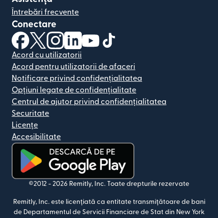
Întrebări frecvente
Conectare
(se deschide într-o fereastră nouă)
(se deschide într-o fereastră nouă)
(se deschide într-o fereastră nouă)
(se deschide într-o fereastră nouă)
(se deschide într-o fereastră nou
(se deschide într-o fereastr
Acord cu utilizatorii
Acord pentru utilizatorii de afaceri
Notificare privind confidențialitatea
Opțiuni legate de confidențialitate
Centrul de ajutor privind confidențialitatea
Securitate
Licențe
Accesibilitate
(se deschide într-o fereastră nouă)
©2012 -
2026
Remitly, Inc.
Toate drepturile rezervate
Remitly, Inc. este licențiată ca entitate transmițătoare de bani
de Departamentul de Servicii Financiare de Stat din New York