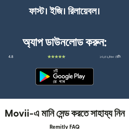
ফাস্ট। ইজি। রিলায়েবল।
অ্যাপ ডাউনলোড করুন:
4.8
১৩,৫২,৪৬০ রেটিং
(নতুন উইন্ডোতে খুলবে)
Movii-এ মানি সেন্ড করতে সাহায্য নিন
Remitly FAQ