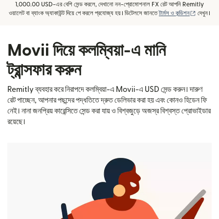
1,000.00 USD-এর বেশি সেন্ড করলে, দেখানো নন-প্রোমোশনাল FX রেট আপনি Remitly
(নতুন উইন্
ওয়ালেট বা ব্যাংক অ্যাকাউন্ট দিয়ে পে করলে প্রযোজ্য হয়। ডিটেলসে জানতে
টার্মস ও কন্ডিশন
দেখুন।
Movii দিয়ে কলম্বিয়া-এ মানি
ট্রান্সফার করুন
Remitly ব্যবহার করে নিরাপদে কলম্বিয়া-এ Movii-এ USD সেন্ড করুন। দারুণ
রেট পাচ্ছেন, আপনার পছন্দের পদ্ধতিতে দ্রুত ডেলিভার করা হয় এবং কোনও হিডেন ফি
নেই। নানা জনপ্রিয় কারেন্সিতে সেন্ড করা যায় ও বিশ্বজুড়ে অজস্র বিশ্বস্ত প্রোভাইডার
রয়েছে।