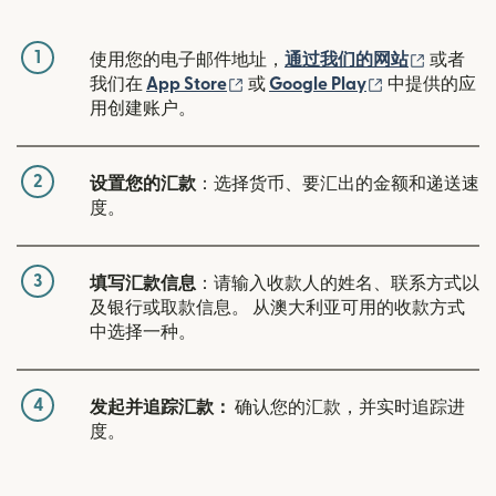
1
（在新窗
使用您的电子邮件地址，
通过我们的网站
或者
（在新窗口中打开）
（在新窗口中
我们在
App Store
或
Google Play
中提供的应
用创建账户。
2
设置您的汇款
：选择货币、要汇出的金额和递送速
度。
3
填写汇款信息
：请输入收款人的姓名、联系方式以
及银行或取款信息。 从澳大利亚可用的收款方式
中选择一种。
4
发起并追踪汇款：
确认您的汇款，并实时追踪进
度。