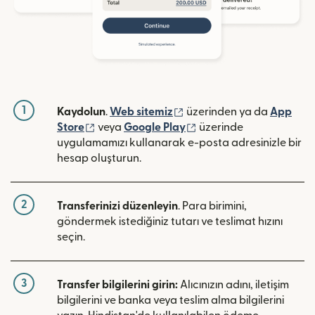
1
(yeni pencerede açılır)
Kaydolun
.
Web sitemiz
üzerinden ya da
App
(yeni pencerede açılır)
(yeni pencerede açılır)
Store
veya
Google Play
üzerinde
uygulamamızı kullanarak e-posta adresinizle bir
hesap oluşturun.
2
Transferinizi düzenleyin
. Para birimini,
göndermek istediğiniz tutarı ve teslimat hızını
seçin.
3
Transfer bilgilerini girin:
Alıcınızın adını, iletişim
bilgilerini ve banka veya teslim alma bilgilerini