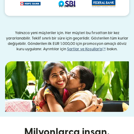
ve dahası
Yalnızca yeni müşteriler için. Her müşteri bu fırsattan bir kez
yararlanabilir. Teklif sınırlı bir süre için geçerlidir. Gösterilen tüm kurlar
değişebilir. Gönderilen ilk EUR 1.000,00 için promosyon amaçlı döviz
(yeni pencerede 
kuru uygulanır. Ayrıntılar için
Şartlar ve Koşullar'a
bakın.
Milyonlarca insan,