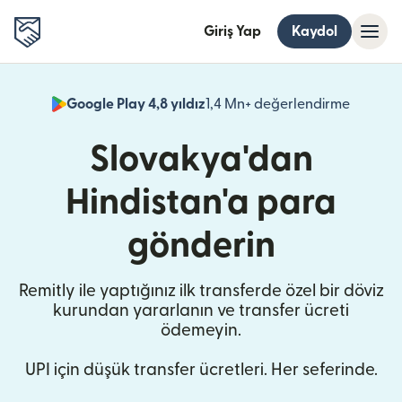
Giriş Yap
Kaydol
Google Play 4,8 yıldız
1,4 Mn+ değerlendirme
(yeni pe
Slovakya'dan
Hindistan'a para
gönderin
Remitly ile yaptığınız ilk transferde özel bir döviz
kurundan yararlanın ve transfer ücreti
ödemeyin.
UPI için düşük transfer ücretleri. Her seferinde.