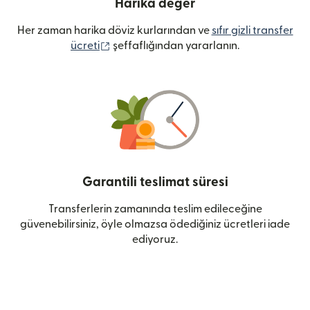
Harika değer
Her zaman harika döviz kurlarından ve
sıfır gizli transfer
(yeni pencerede açılır)
ücreti
şeffaflığından yararlanın.
Garantili teslimat süresi
Transferlerin zamanında teslim edileceğine
güvenebilirsiniz, öyle olmazsa ödediğiniz ücretleri iade
ediyoruz.