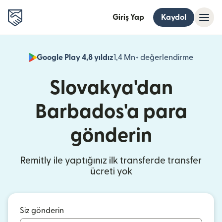
Giriş Yap
Kaydol
Google Play 4,8 yıldız
1,4 Mn+ değerlendirme
(yeni pe
Slovakya'dan
Barbados'a para
gönderin
Remitly ile yaptığınız ilk transferde transfer
ücreti yok
Siz gönderin