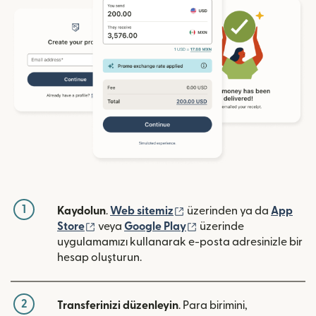
1
(yeni pencerede açılır)
Kaydolun
.
Web sitemiz
üzerinden ya da
App
(yeni pencerede açılır)
(yeni pencerede açılır)
Store
veya
Google Play
üzerinde
uygulamamızı kullanarak e-posta adresinizle bir
hesap oluşturun.
2
Transferinizi düzenleyin
. Para birimini,