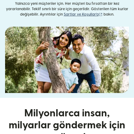
Yalnızca yeni müşteriler için. Her müşteri bu fırsattan bir kez
yararlanabilir. Teklif sınırlı bir süre için geçerlidir. Gösterilen tüm kurlar
(yeni pencerede aç
değişebilir. Ayrıntılar için
Şartlar ve Koşullar'a
bakın.
Milyonlarca insan,
milyarlar göndermek için