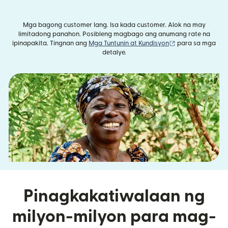
Mga bagong customer lang. Isa kada customer. Alok na may
limitadong panahon. Posibleng magbago ang anumang rate na
(bubukas sa bag
ipinapakita. Tingnan ang
Mga Tuntunin at Kundisyon
para sa mga
detalye.
Pinagkakatiwalaan ng
milyon-milyon para mag-