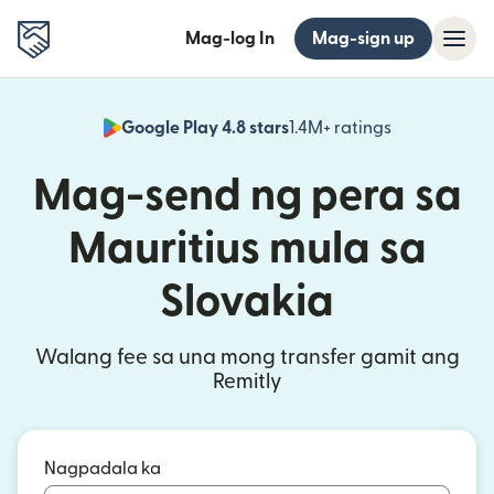
Mag-log In
Mag-sign up
Google Play 4.8 stars
1.4M+ ratings
(bubukas sa
Mag-send ng pera sa
Mauritius mula sa
Slovakia
Walang fee sa una mong transfer gamit ang
Remitly
Nagpadala ka