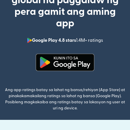
global na paggalaw ng
pera gamit ang aming
app
Google Play 4.8 stars
1.4M+ ratings
(bubukas sa
(bubukas sa bagong window)
Ang app ratings batay sa lahat ng bansa/rehiyon (App Store) at
pinakakamakailang ratings sa lahat ng bansa (Google Play).
Posibleng magkakaiba ang ratings batay sa lokasyon ng user at
uri ng device.