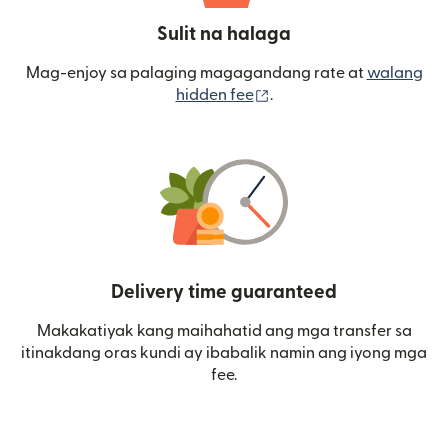
Sulit na halaga
Mag-enjoy sa palaging magagandang rate at
walang
(bubukas sa bagong wi
hidden fee
.
Delivery time guaranteed
Makakatiyak kang maihahatid ang mga transfer sa
itinakdang oras kundi ay ibabalik namin ang iyong mga
fee.