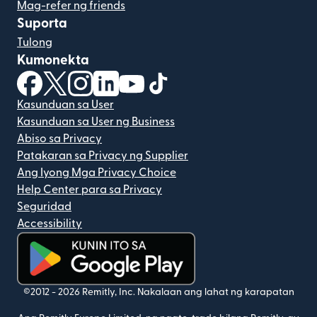
Mag-refer ng friends
Suporta
Tulong
Kumonekta
(bubukas sa bagong window)
(bubukas sa bagong window)
(bubukas sa bagong window)
(bubukas sa bagong window)
(bubukas sa bagong window)
(bubukas sa bagong windo
Kasunduan sa User
Kasunduan sa User ng Business
Abiso sa Privacy
Patakaran sa Privacy ng Supplier
Ang Iyong Mga Privacy Choice
Help Center para sa Privacy
Seguridad
Accessibility
(bubukas sa bagong window)
©2012 -
2026
Remitly, Inc.
Nakalaan ang lahat ng karapatan