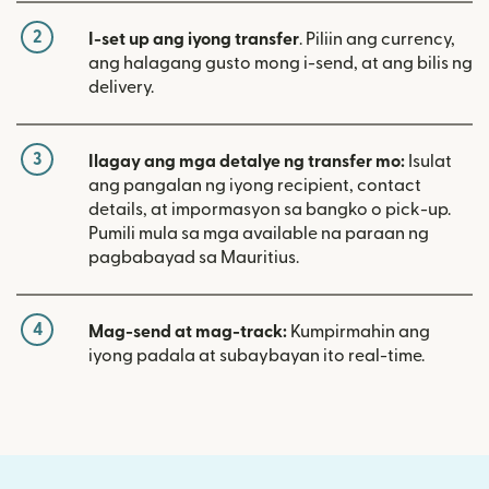
2
I-set up ang iyong transfer
. Piliin ang currency,
ang halagang gusto mong i-send, at ang bilis ng
delivery.
3
Ilagay ang mga detalye ng transfer mo:
Isulat
ang pangalan ng iyong recipient, contact
details, at impormasyon sa bangko o pick-up.
Pumili mula sa mga available na paraan ng
pagbabayad sa Mauritius.
4
Mag-send at mag-track:
Kumpirmahin ang
iyong padala at subaybayan ito real-time.