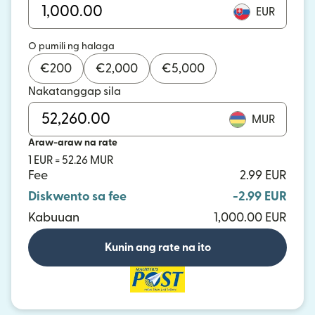
EUR
O pumili ng halaga
€
200
€
2,000
€
5,000
Nakatanggap sila
MUR
Araw-araw na rate
1 EUR = 52.26 MUR
Fee
2.99 EUR
Diskwento sa fee
-2.99 EUR
Kabuuan
1,000.00 EUR
Kunin ang rate na ito