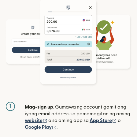
1
Mag-sign up
. Gumawa ng account gamit ang
iyong email address sa pamamagitan ng aming
(bubukas sa bagong window)
(bubuka
website
o sa aming app sa
App Store
o
(bubukas sa bagong window)
Google Play
.