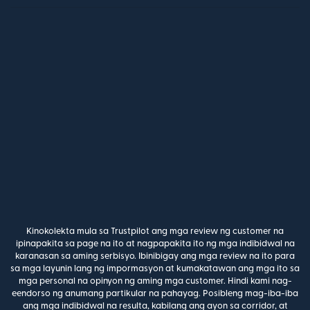
Kinokolekta mula sa Trustpilot ang mga review ng customer na
ipinapakita sa page na ito at nagpapakita ito ng mga indibidwal na
karanasan sa aming serbisyo. Ibinibigay ang mga review na ito para
sa mga layunin lang ng impormasyon at kumakatawan ang mga ito sa
mga personal na opinyon ng aming mga customer. Hindi kami nag-
eendorso ng anumang partikular na pahayag. Posibleng mag-iba-iba
ang mga indibidwal na resulta, kabilang ang ayon sa corridor, at