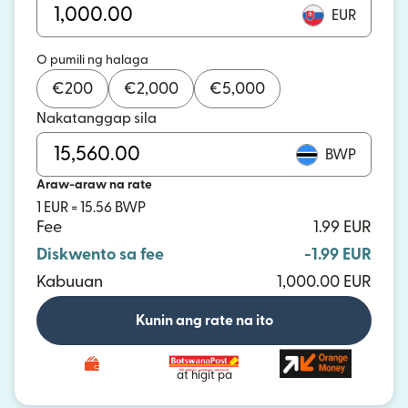
EUR
O pumili ng halaga
€
200
€
2,000
€
5,000
Nakatanggap sila
BWP
Araw-araw na rate
1 EUR = 15.56 BWP
Fee
1.99 EUR
Diskwento sa fee
-1.99 EUR
Kabuuan
1,000.00 EUR
Kunin ang rate na ito
at higit pa