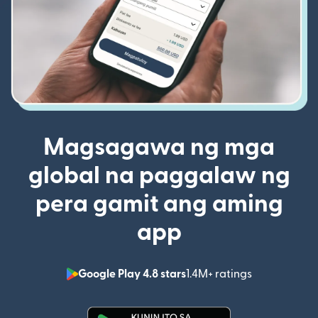
Magsagawa ng mga
global na paggalaw ng
pera gamit ang aming
app
Google Play 4.8 stars
1.4M+ ratings
(bubukas sa