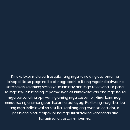
Kinokolekta mula sa Trustpilot ang mga review ng customer na
ipinapakita sa page na ito at nagpapakita ito ng mga indibidwal na
karanasan sa aming serbisyo. Ibinibigay ang mga review na ito para
sa mga layunin lang ng impormasyon at kumakatawan ang mga ito sa
mga personal na opinyon ng aming mga customer. Hindi kami nag-
eendorso ng anumang partikular na pahayag. Posibleng mag-iba-iba
ang mga indibidwal na resulta, kabilang ang ayon sa corridor, at
posibleng hindi maipakita ng mga inilarawang karanasan ang
karaniwang customer journey.