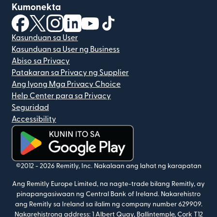
Kumonekta
(bubukas sa bagong window)
(bubukas sa bagong window)
(bubukas sa bagong window)
(bubukas sa bagong window)
(bubukas sa bagong window)
(bubukas sa bagong windo
Kasunduan sa User
Kasunduan sa User ng Business
Abiso sa Privacy
Patakaran sa Privacy ng Supplier
Ang Iyong Mga Privacy Choice
Help Center para sa Privacy
Seguridad
Accessibility
(bubukas sa bagong window)
©2012 -
2026
Remitly, Inc.
Nakalaan ang lahat ng karapatan
Ang Remitly Europe Limited, na nagte-trade bilang Remitly, ay
pinapangasiwaan ng Central Bank of Ireland. Nakarehistro
ang Remitly sa Ireland sa ilalim ng company number 629909.
Nakarehistrong address: 1 Albert Quay, Ballintemple, Cork T12