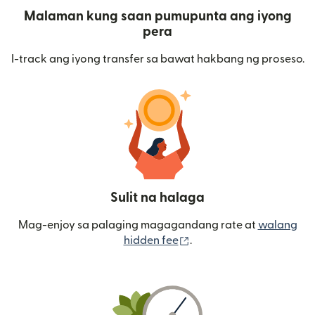
Malaman kung saan pumupunta ang iyong
pera
I-track ang iyong transfer sa bawat hakbang ng proseso.
Sulit na halaga
Mag-enjoy sa palaging magagandang rate at
walang
(bubukas sa bagong wi
hidden fee
.