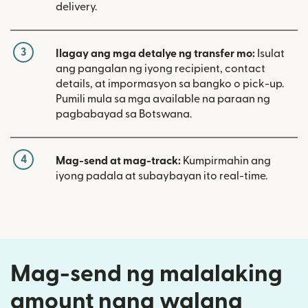
delivery.
3
Ilagay ang mga detalye ng transfer mo:
Isulat
ang pangalan ng iyong recipient, contact
details, at impormasyon sa bangko o pick-up.
Pumili mula sa mga available na paraan ng
pagbabayad sa Botswana.
4
Mag-send at mag-track:
Kumpirmahin ang
iyong padala at subaybayan ito real-time.
Mag-send ng malalaking
amount nang walang