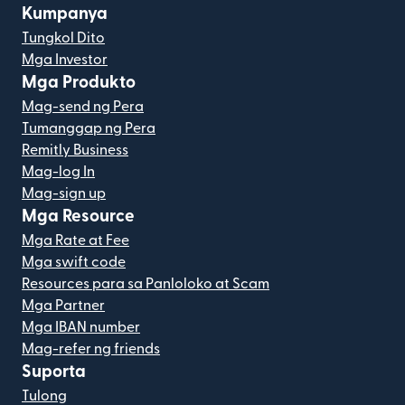
Kumpanya
Tungkol Dito
Mga Investor
Mga Produkto
Mag-send ng Pera
Tumanggap ng Pera
Remitly Business
Mag-log In
Mag-sign up
Mga Resource
Mga Rate at Fee
Mga swift code
Resources para sa Panloloko at Scam
Mga Partner
Mga IBAN number
Mag-refer ng friends
Suporta
Tulong