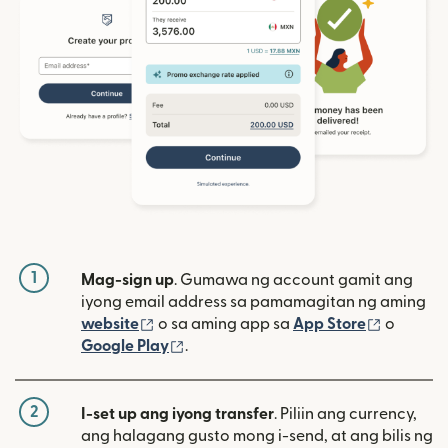
1
Mag-sign up
. Gumawa ng account gamit ang
iyong email address sa pamamagitan ng aming
(bubukas sa bagong window)
(bubuka
website
o sa aming app sa
App Store
o
(bubukas sa bagong window)
Google Play
.
2
I-set up ang iyong transfer
. Piliin ang currency,
ang halagang gusto mong i-send, at ang bilis ng