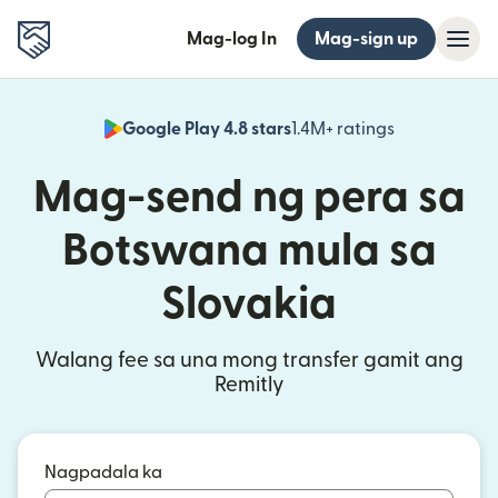
Mag-log In
Mag-sign up
Google Play 4.8 stars
1.4M+ ratings
(bubukas sa
Mag-send ng pera sa
Botswana mula sa
Slovakia
Walang fee sa una mong transfer gamit ang
Remitly
Nagpadala ka