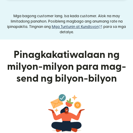
Mga bagong customer lang. Isa kada customer. Alok na may
limitadong panahon. Posibleng magbago ang anumang rate na
(bubukas sa bag
ipinapakita. Tingnan ang
Mga Tuntunin at Kundisyon
para sa mga
detalye.
Pinagkakatiwalaan ng
milyon-milyon para mag-
send ng bilyon-bilyon