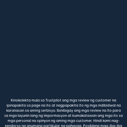
Kinokolekta mula sa Trustpilot ang mga review ng customer na
ipinapakita sa page na ito at nagpapakita ito ng mga indibidwal na
karanasan sa aming serbisyo. Ibinibigay ang mga review na ito para
sa mga layunin lang ng impormasyon at kumakatawan ang mga ito sa
mga personal na opinyon ng aming mga customer. Hindi kami nag-
eendorso ng anumang partikular na pahayag. Posibleng mag-iba-iba