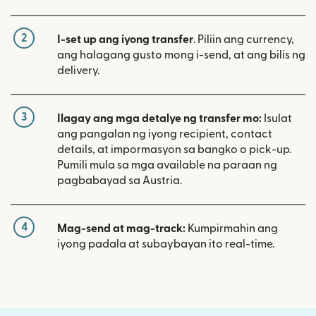
2
I-set up ang iyong transfer
. Piliin ang currency,
ang halagang gusto mong i-send, at ang bilis ng
delivery.
3
Ilagay ang mga detalye ng transfer mo:
Isulat
ang pangalan ng iyong recipient, contact
details, at impormasyon sa bangko o pick-up.
Pumili mula sa mga available na paraan ng
pagbabayad sa Austria.
4
Mag-send at mag-track:
Kumpirmahin ang
iyong padala at subaybayan ito real-time.