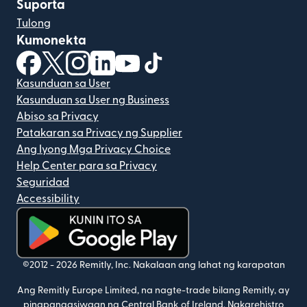
Suporta
Tulong
Kumonekta
(bubukas sa bagong window)
(bubukas sa bagong window)
(bubukas sa bagong window)
(bubukas sa bagong window)
(bubukas sa bagong window)
(bubukas sa bagong windo
Kasunduan sa User
Kasunduan sa User ng Business
Abiso sa Privacy
Patakaran sa Privacy ng Supplier
Ang Iyong Mga Privacy Choice
Help Center para sa Privacy
Seguridad
Accessibility
(bubukas sa bagong window)
©2012 -
2026
Remitly, Inc.
Nakalaan ang lahat ng karapatan
Ang Remitly Europe Limited, na nagte-trade bilang Remitly, ay
pinapangasiwaan ng Central Bank of Ireland. Nakarehistro