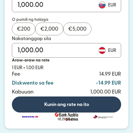
EUR
O pumili ng halaga
€
200
€
2,000
€
5,000
Nakatanggap sila
EUR
Araw-araw na rate
1 EUR = 1.00 EUR
Fee
14.99 EUR
Diskwento sa fee
-14.99 EUR
Kabuuan
1,000.00 EUR
Kunin ang rate na ito
at higit pa