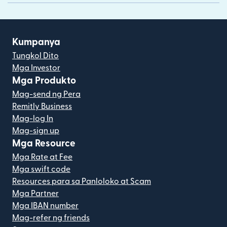
Kumpanya
Tungkol Dito
Mga Investor
Mga Produkto
Mag-send ng Pera
Remitly Business
Mag-log In
Mag-sign up
Mga Resource
Mga Rate at Fee
Mga swift code
Resources para sa Panloloko at Scam
Mga Partner
Mga IBAN number
Mag-refer ng friends