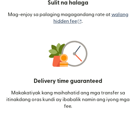
Sulit na halaga
Mag-enjoy sa palaging magagandang rate at
walang
(bubukas sa bagong wi
hidden fee
.
Delivery time guaranteed
Makakatiyak kang maihahatid ang mga transfer sa
itinakdang oras kundi ay ibabalik namin ang iyong mga
fee.