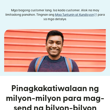
Mga bagong customer lang. Isa kada customer. Alok na may
(bubukas
limitadong panahon. Tingnan ang
Mga Tuntunin at Kundisyon
para
sa mga detalye.
Pinagkakatiwalaan ng
milyon-milyon para mag-
send ng bilyon-bilyon