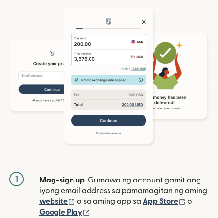
1
Mag-sign up
. Gumawa ng account gamit ang
iyong email address sa pamamagitan ng aming
(bubukas sa bagong window)
(bubuka
website
o sa aming app sa
App Store
o
(bubukas sa bagong window)
Google Play
.