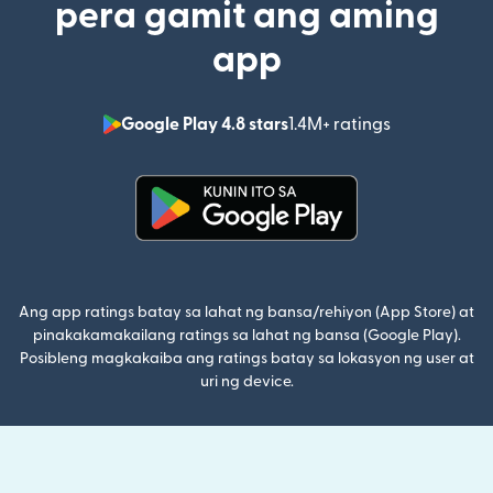
pera gamit ang aming
app
Google Play 4.8 stars
1.4M+ ratings
(bubukas sa
(bubukas sa bagong window)
Ang app ratings batay sa lahat ng bansa/rehiyon (App Store) at
pinakakamakailang ratings sa lahat ng bansa (Google Play).
Posibleng magkakaiba ang ratings batay sa lokasyon ng user at
uri ng device.