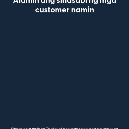
Alamin ang sinasabi ng mga
customer namin