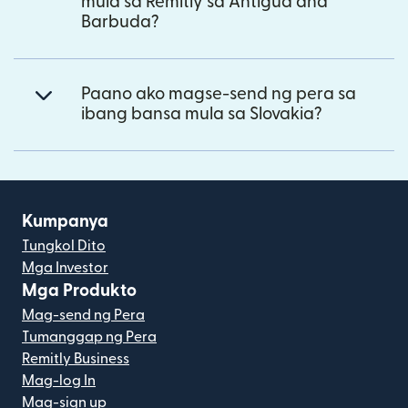
mula sa Remitly sa Antigua and
Barbuda?
Paano ako magse-send ng pera sa
ibang bansa mula sa Slovakia?
Kumpanya
Tungkol Dito
Mga Investor
Mga Produkto
Mag-send ng Pera
Tumanggap ng Pera
Remitly Business
Mag-log In
Mag-sign up