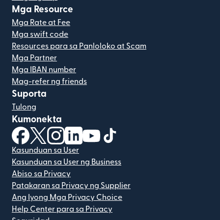
Mga Resource
Mga Rate at Fee
Mga swift code
Resources para sa Panloloko at Scam
Mga Partner
Mga IBAN number
Mag-refer ng friends
Suporta
Tulong
Kumonekta
(bubukas sa bagong window)
(bubukas sa bagong window)
(bubukas sa bagong window)
(bubukas sa bagong window)
(bubukas sa bagong window)
(bubukas sa bagong windo
Kasunduan sa User
Kasunduan sa User ng Business
Abiso sa Privacy
Patakaran sa Privacy ng Supplier
Ang Iyong Mga Privacy Choice
Help Center para sa Privacy