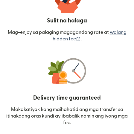
Sulit na halaga
Mag-enjoy sa palaging magagandang rate at
walang
(bubukas sa bagong wi
hidden fee
.
Delivery time guaranteed
Makakatiyak kang maihahatid ang mga transfer sa
itinakdang oras kundi ay ibabalik namin ang iyong mga
fee.