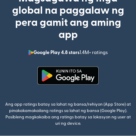
global na paggalaw ng
pera gamit ang aming
app
Google Play 4.8 stars
1.4M+ ratings
(bubukas sa
(bubukas sa bagong window)
Ang app ratings batay sa lahat ng bansa/rehiyon (App Store) at
pinakakamakailang ratings sa lahat ng bansa (Google Play).
Posibleng magkakaiba ang ratings batay sa lokasyon ng user at
uri ng device.