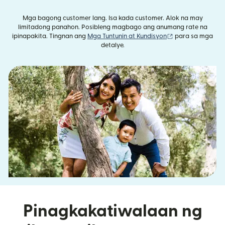
Mga bagong customer lang. Isa kada customer. Alok na may
limitadong panahon. Posibleng magbago ang anumang rate na
(bubukas sa bag
ipinapakita. Tingnan ang
Mga Tuntunin at Kundisyon
para sa mga
detalye.
Pinagkakatiwalaan ng