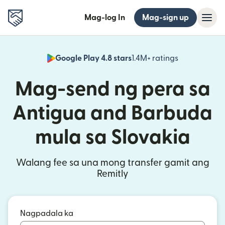
Mag-log In
Mag-sign up
Google Play 4.8 stars
1.4M+ ratings
(bubukas sa
Mag-send ng pera sa
Antigua and Barbuda
mula sa Slovakia
Walang fee sa una mong transfer gamit ang
Remitly
Nagpadala ka