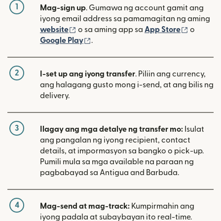
1
Mag-sign up
. Gumawa ng account gamit ang
iyong email address sa pamamagitan ng aming
(bubukas sa bagong window)
(bubuka
website
o sa aming app sa
App Store
o
(bubukas sa bagong window)
Google Play
.
2
I-set up ang iyong transfer
. Piliin ang currency,
ang halagang gusto mong i-send, at ang bilis ng
delivery.
3
Ilagay ang mga detalye ng transfer mo:
Isulat
ang pangalan ng iyong recipient, contact
details, at impormasyon sa bangko o pick-up.
Pumili mula sa mga available na paraan ng
pagbabayad sa Antigua and Barbuda.
4
Mag-send at mag-track:
Kumpirmahin ang
iyong padala at subaybayan ito real-time.