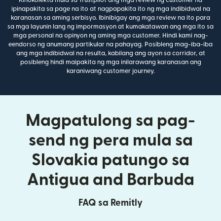
Kinokolekta mula sa Trustpilot ang mga review ng customer na
ipinapakita sa page na ito at nagpapakita ito ng mga indibidwal na
karanasan sa aming serbisyo. Ibinibigay ang mga review na ito para
sa mga layunin lang ng impormasyon at kumakatawan ang mga ito sa
mga personal na opinyon ng aming mga customer. Hindi kami nag-
eendorso ng anumang partikular na pahayag. Posibleng mag-iba-iba
ang mga indibidwal na resulta, kabilang ang ayon sa corridor, at
posibleng hindi maipakita ng mga inilarawang karanasan ang
karaniwang customer journey.
Magpatulong sa pag-
send ng pera mula sa
Slovakia patungo sa
Antigua and Barbuda
FAQ sa Remitly