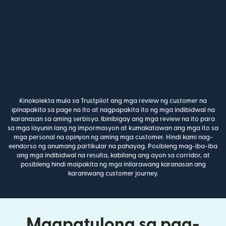
Kinokolekta mula sa Trustpilot ang mga review ng customer na
ipinapakita sa page na ito at nagpapakita ito ng mga indibidwal na
karanasan sa aming serbisyo. Ibinibigay ang mga review na ito para
sa mga layunin lang ng impormasyon at kumakatawan ang mga ito sa
mga personal na opinyon ng aming mga customer. Hindi kami nag-
eendorso ng anumang partikular na pahayag. Posibleng mag-iba-iba
ang mga indibidwal na resulta, kabilang ang ayon sa corridor, at
posibleng hindi maipakita ng mga inilarawang karanasan ang
karaniwang customer journey.
Magpatulong sa pag-