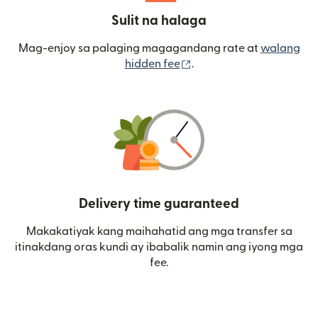
Sulit na halaga
Mag-enjoy sa palaging magagandang rate at
walang
(bubukas sa bagong wi
hidden fee
.
Delivery time guaranteed
Makakatiyak kang maihahatid ang mga transfer sa
itinakdang oras kundi ay ibabalik namin ang iyong mga
fee.