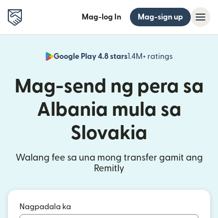
Mag-log In
Mag-sign up
Google Play 4.8 stars
1.4M+ ratings
(bubukas sa
Mag-send ng pera sa
Albania mula sa
Slovakia
Walang fee sa una mong transfer gamit ang
Remitly
Nagpadala ka