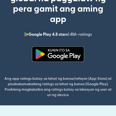
pera gamit ang aming
app
Google Play 4.8 stars
1.4M+ ratings
(bubukas sa
(bubukas sa bagong window)
Ang app ratings batay sa lahat ng bansa/rehiyon (App Store) at
pinakakamakailang ratings sa lahat ng bansa (Google Play).
Posibleng magkakaiba ang ratings batay sa lokasyon ng user at
uri ng device.