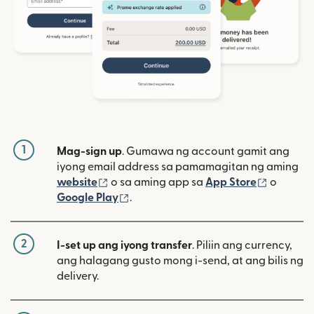
1
Mag-sign up
. Gumawa ng account gamit ang
iyong email address sa pamamagitan ng aming
(bubukas sa bagong window)
(bubuka
website
o sa aming app sa
App Store
o
(bubukas sa bagong window)
Google Play
.
2
I-set up ang iyong transfer
. Piliin ang currency,
ang halagang gusto mong i-send, at ang bilis ng
delivery.