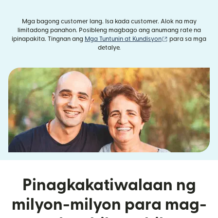
Mga bagong customer lang. Isa kada customer. Alok na may
limitadong panahon. Posibleng magbago ang anumang rate na
(bubukas sa bag
ipinapakita. Tingnan ang
Mga Tuntunin at Kundisyon
para sa mga
detalye.
Pinagkakatiwalaan ng
milyon-milyon para mag-