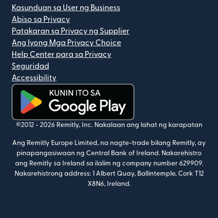
Kasunduan sa User ng Business
Abiso sa Privacy
Patakaran sa Privacy ng Supplier
Ang Iyong Mga Privacy Choice
Help Center para sa Privacy
Seguridad
Accessibility
(bubukas sa bagong window)
©2012 -
2026
Remitly, Inc.
Nakalaan ang lahat ng karapatan
Ang Remitly Europe Limited, na nagte-trade bilang Remitly, ay
pinapangasiwaan ng Central Bank of Ireland. Nakarehistro
ang Remitly sa Ireland sa ilalim ng company number 629909.
Nakarehistrong address: 1 Albert Quay, Ballintemple, Cork T12
X8N6, Ireland.