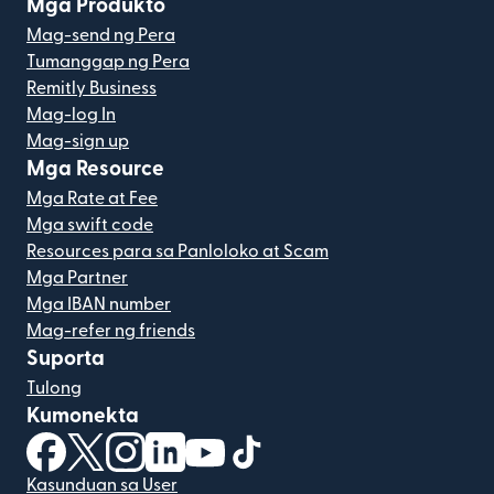
Mga Produkto
Mag-send ng Pera
Tumanggap ng Pera
Remitly Business
Mag-log In
Mag-sign up
Mga Resource
Mga Rate at Fee
Mga swift code
Resources para sa Panloloko at Scam
Mga Partner
Mga IBAN number
Mag-refer ng friends
Suporta
Tulong
Kumonekta
(bubukas sa bagong window)
(bubukas sa bagong window)
(bubukas sa bagong window)
(bubukas sa bagong window)
(bubukas sa bagong window)
(bubukas sa bagong windo
Kasunduan sa User