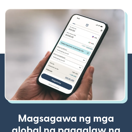
Magsagawa ng mga
global na paggalaw ng