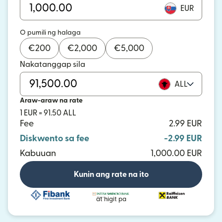
EUR
O pumili ng halaga
€
200
€
2,000
€
5,000
Nakatanggap sila
ALL
Araw-araw na rate
1 EUR = 91.50 ALL
Fee
2.99 EUR
Diskwento sa fee
-2.99 EUR
Kabuuan
1,000.00 EUR
Kunin ang rate na ito
at higit pa