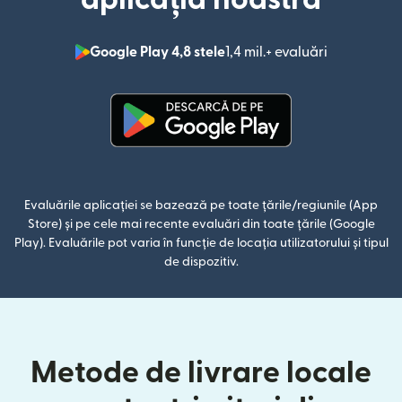
Google Play 4,8 stele
1,4 mil.+ evaluări
(se deschid
(se deschide într-o fereastră n
Evaluările aplicației se bazează pe toate țările/regiunile (App
Store) și pe cele mai recente evaluări din toate țările (Google
Play). Evaluările pot varia în funcție de locația utilizatorului și tipul
de dispozitiv.
Metode de livrare locale