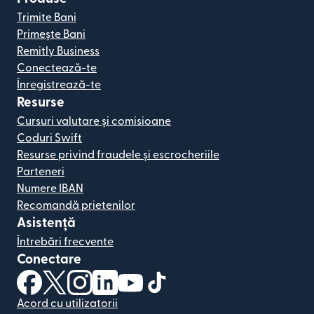
Trimite Bani
Primește Bani
Remitly Business
Conectează-te
Înregistrează-te
Resurse
Cursuri valutare și comisioane
Coduri Swift
Resurse privind fraudele și escrocheriile
Parteneri
Numere IBAN
Recomandă prietenilor
Asistență
Întrebări frecvente
Conectare
(se deschide într-o fereastră nouă)
(se deschide într-o fereastră nouă)
(se deschide într-o fereastră nouă)
(se deschide într-o fereastră nouă)
(se deschide într-o fereastră nou
(se deschide într-o fereastr
Acord cu utilizatorii