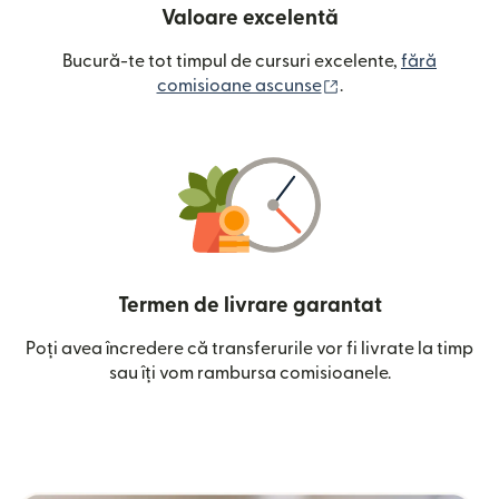
Valoare excelentă
Bucură-te tot timpul de cursuri excelente,
fără
(se deschide într-o
comisioane ascunse
.
Termen de livrare garantat
Poți avea încredere că transferurile vor fi livrate la timp
sau îți vom rambursa comisioanele.