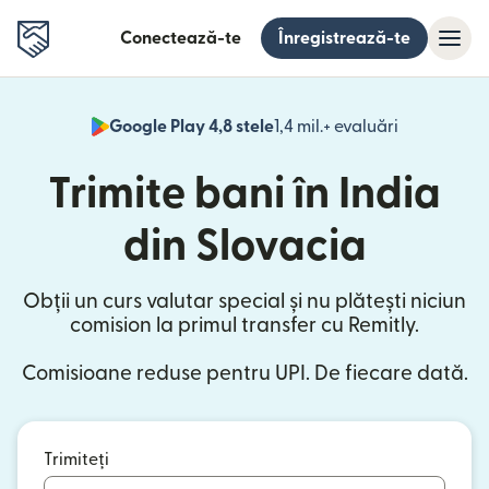
Conectează-te
Înregistrează-te
Google Play 4,8 stele
1,4 mil.+ evaluări
(se deschid
Trimite bani în India
din Slovacia
Obții un curs valutar special și nu plătești niciun
comision la primul transfer cu Remitly.
Comisioane reduse pentru UPI. De fiecare dată.
Trimiteți