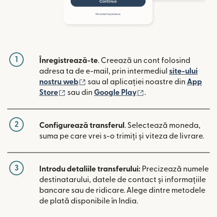
1
Înregistrează-te
. Creează un cont folosind
adresa ta de e-mail, prin intermediul
site-ului
(se deschide într-o fereastră nouă)
nostru web
sau al aplicației noastre din
App
(se deschide într-o fereastră nouă)
(se deschide într-o 
Store
sau din
Google Play
.
2
Configurează transferul
. Selectează moneda,
suma pe care vrei s-o trimiți și viteza de livrare.
3
Introdu detaliile transferului:
Precizează numele
destinatarului, datele de contact și informațiile
bancare sau de ridicare. Alege dintre metodele
de plată disponibile în India.