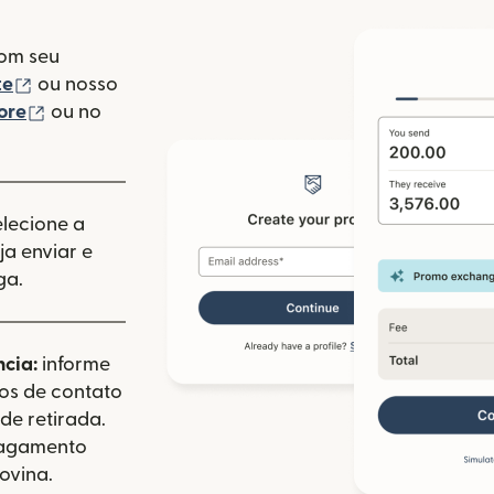
com seu
(abre em uma nova janela)
te
ou nosso
(abre em uma nova janela)
ore
ou no
va janela)
elecione a
a enviar e
ga.
ncia:
informe
dos de contato
de retirada.
pagamento
ovina.