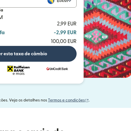
BAM
ia
AM
2,99 EUR
fa
-2,99 EUR
100,00 EUR
r esta taxa de câmbio
e mais
(abre em uma nova ja
ções. Veja os detalhes nos
Termos e condições
.