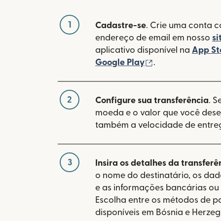
1
Cadastre-se
. Crie uma conta 
endereço de email em nosso
si
aplicativo disponível na
App St
(abre em uma no
Google Play
.
2
Configure sua transferência
. S
moeda e o valor que você desej
também a velocidade de entre
3
Insira os detalhes da transferê
o nome do destinatário, os da
e as informações bancárias ou 
Escolha entre os métodos de 
disponíveis em Bósnia e Herzeg