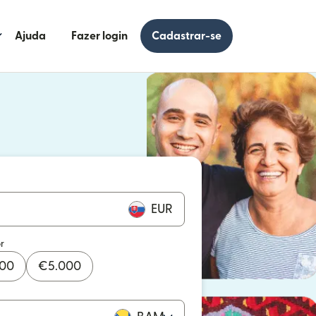
Ajuda
Fazer login
Cadastrar-se
 uma nova janela)
uma nova janela)
EUR
r
000
€
5.000