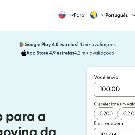
Para:
Português
Google Play 4,8 estrelas
1,4 mi+ avaliações
(abre em
App Store 4,9 estrelas
4,2 mi+ avaliações
(abre em 
Você envia
Ou selecione um valo
o para a
€
200
€
2.
Eles recebem
govina da