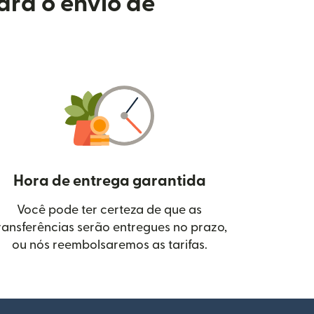
ara o envio de
Hora de entrega garantida
Você pode ter certeza de que as
janela)
ransferências serão entregues no prazo,
ou nós reembolsaremos as tarifas.