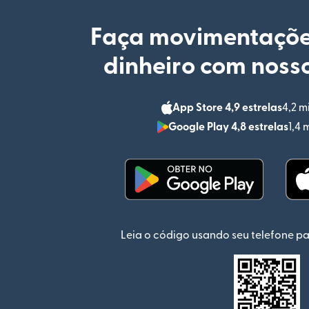
Faça movimentaçõe
dinheiro com nosso
App Store 4,9 estrelas
4,2 m
Google Play 4,8 estrelas
1,4 
(abre em uma nova jan
Leia o código usando seu telefone pa