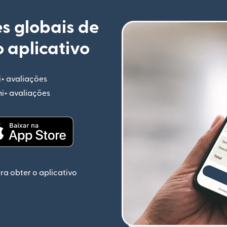
s globais de
 aplicativo
i+ avaliações
(abre em uma nova janela)
mi+ avaliações
(abre em uma nova janela)
ela)
(abre em uma nova janela)
ra obter o aplicativo