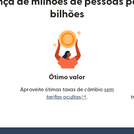
ça de milhões de pessoas p
bilhões
Ótimo valor
Aproveite ótimas taxas de câmbio
sem
(abre em uma nova 
tarifas ocultas
.
t