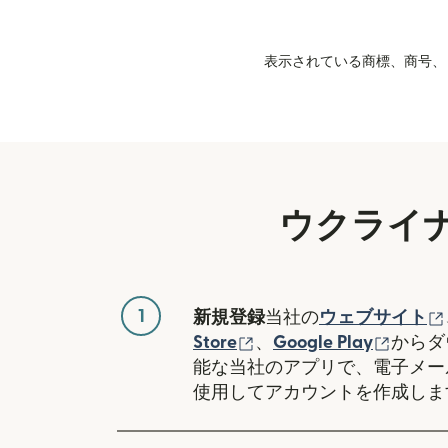
表示されている商標、商号、ロ
ウクライ
1
新規登録
当社の
ウェブサイト
（別ウィンドウで開き
（別ウ
Store
、
Google Play
からダ
能な当社のアプリで、電子メー
使用してアカウントを作成しま