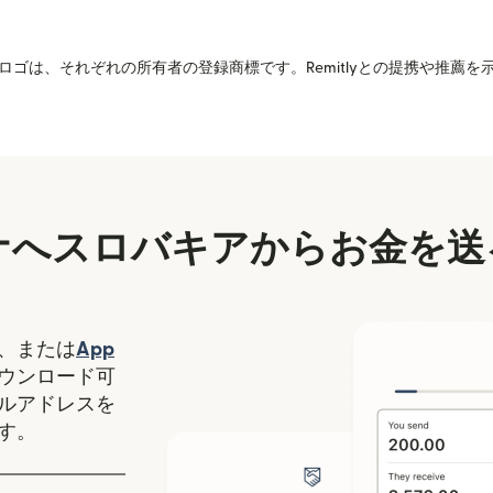
ゴは、それぞれの所有者の登録商標です。Remitlyとの提携や推薦
ナへスロバキアからお金を送
（別ウィンドウで開きます）
、または
App
ます）
ィンドウで開きます）
ウンロード可
ルアドレスを
す。