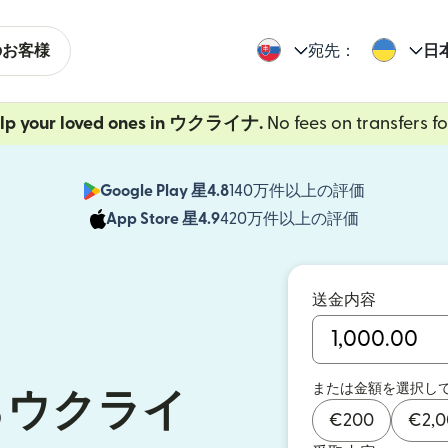
のお客様
宛先：
日
elp your loved ones in ウクライナ.
No fees on transfers for
Google Play 星4.8
140万件以上の評価
（別ウィン
App Store 星4.9
420万件以上の評価
（別ウィン
送金内容
または金額を選択し
らウクライ
€
200
€
2,