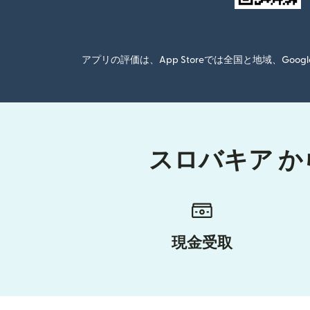
アプリの評価は、App Storeでは全国と地域、G
スロバキア か
現金受取