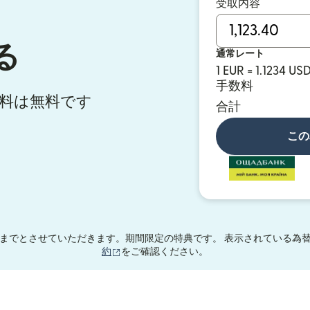
受取内容
る
通常レート
1 EUR = 1.1234 US
手数料
手数料は無料です
合計
この
までとさせていただきます。期間限定の特典です。 表示されている為替
（別ウィンドウで開きます）
約
をご確認ください。