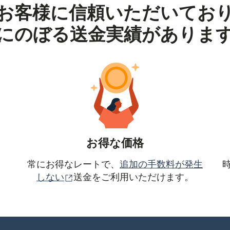
お客様に信頼いただいてお
にのぼる送金実績がありま
お得な価格
常にお得なレートで、
追加の手数料が発生
（別ウィンドウで開きます）
しない
送金をご利用いただけます。