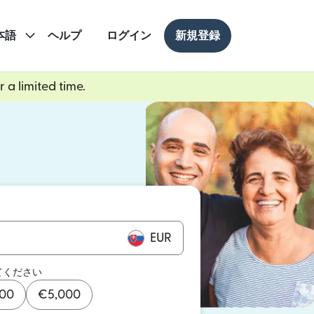
本語
ヘルプ
ログイン
新規登録
 a limited time.
ドウで開きます）
ドウで開きます）
EUR
てください
000
€
5,000