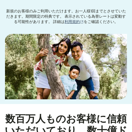
新規のお客様のみご利用いただけます。お一人様1回までとさせていた
だきます。期間限定の特典です。 表示されている為替レートは変動す
（別ウィンドウで開きます
る可能性があります。 詳細は
利用規約
をご確認ください。
数百万人ものお客様に信頼
いただいており、数十億ド