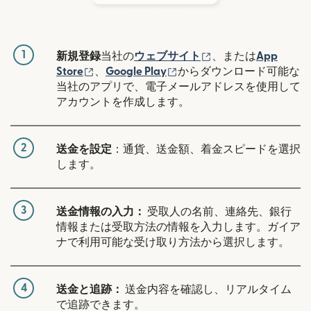
1
（別ウィンドウで開
新規登録
当社の
ウェブサイト
、または
App
（別ウィンドウで開きます）
（別ウィンドウで開きます
Store
、
Google Play
からダウンロード可能な
当社のアプリで、電子メールアドレスを使用して
アカウントを作成します。
2
送金を設定
：通貨、送金額、着金スピードを選択
します。
3
送金情報の入力：
受取人の名前、連絡先、銀行
情報または受取方法の情報を入力します。ガイア
ナで利用可能な受け取り方法から選択します。
4
送金と追跡：
送金内容を確認し、リアルタイム
で追跡できます。