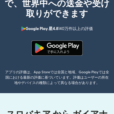
で、世界中への送金や受け
取りができます
Google Play 星4.8
140万件以上の評価
（別ウィン
（別ウィンドウで開きます）
アプリの評価は、App Storeでは全国と地域、Google Playでは全
国における最新の評価に基づいています。評価はユーザーの所在
地やデバイスの種類によって異なる場合があります。