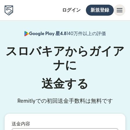
ログイン
新規登録
Google Play 星4.8
140万件以上の評価
（別ウィン
スロバキアからガイア
ナに
送金する
Remitlyでの初回送金手数料は無料です
送金内容