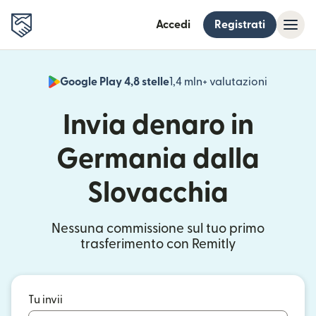
Accedi
Registrati
Google Play 4,8 stelle
1,4 mln+ valutazioni
(si apre i
Invia denaro in
Germania dalla
Slovacchia
Nessuna commissione sul tuo primo
trasferimento con Remitly
Tu invii