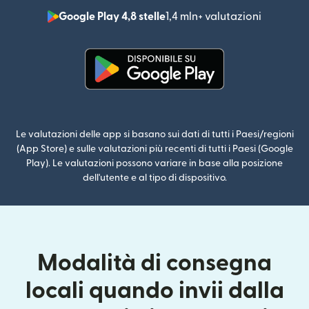
Google Play 4,8 stelle
1,4 mln+ valutazioni
(si apre i
(si apre in una nuova finestra)
Le valutazioni delle app si basano sui dati di tutti i Paesi/regioni
(App Store) e sulle valutazioni più recenti di tutti i Paesi (Google
Play). Le valutazioni possono variare in base alla posizione
dell'utente e al tipo di dispositivo.
Modalità di consegna
locali quando invii dalla