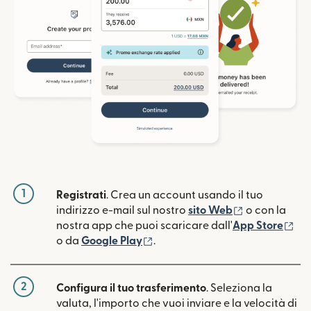
1
Registrati
. Crea un account usando il tuo
(si apre in un
indirizzo e-mail sul nostro
sito Web
o con la
(si
nostra app che puoi scaricare dall'
App Store
(si apre in una nuova finestra)
o da
Google Play
.
2
Configura il tuo trasferimento
. Seleziona la
valuta, l'importo che vuoi inviare e la velocità di