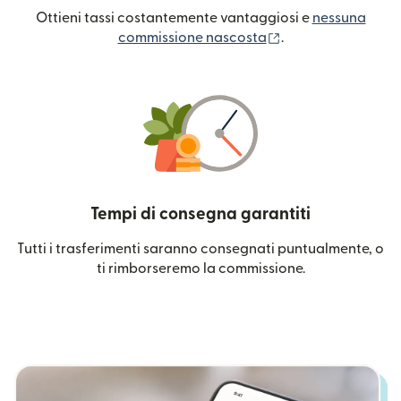
Ottieni tassi costantemente vantaggiosi e
nessuna
(si apre in una nuo
commissione nascosta
.
Tempi di consegna garantiti
Tutti i trasferimenti saranno consegnati puntualmente, o
ti rimborseremo la commissione.