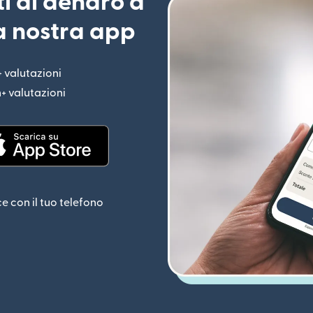
ti di denaro a
la nostra app
+ valutazioni
(si apre in una nuova finestra)
n+ valutazioni
(si apre in una nuova finestra)
estra)
(si apre in una nuova finestra)
ce con il tuo telefono