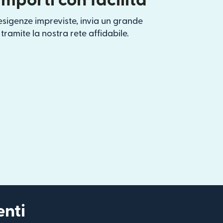
importi con facilità
 esigenze impreviste, invia un grande
tramite la nostra rete affidabile.
enti