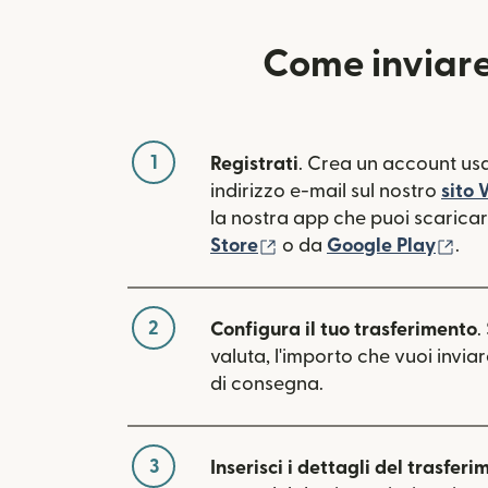
Come inviare
1
Registrati
. Crea un account usa
indirizzo e-mail sul nostro
sito
la nostra app che puoi scaricare
(si apre in una nuova fin
(si 
Store
o da
Google Play
.
2
Configura il tuo trasferimento
.
valuta, l'importo che vuoi inviar
di consegna.
3
Inserisci i dettagli del trasferi