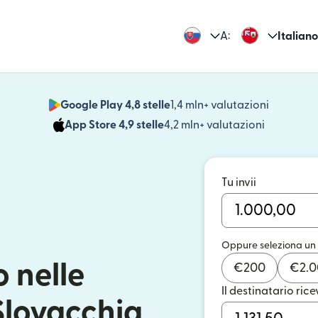
A:
Italiano
Google Play 4,8 stelle
1,4 mln+ valutazioni
(si apre i
App Store 4,9 stelle
4,2 mln+ valutazioni
(si apre in
Tu invii
Oppure seleziona un
 nelle
€
200
€
2.
Il destinatario rice
Slovacchia