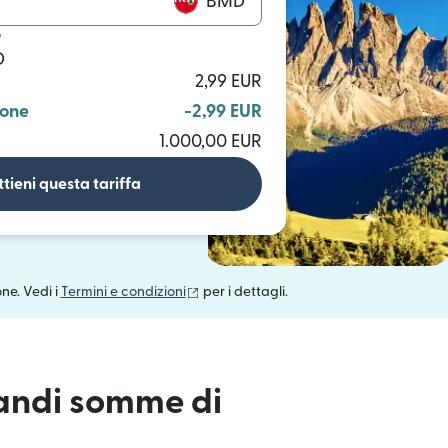
BMD
o
D
2,99 EUR
ione
-2,99 EUR
1.000,00 EUR
tieni questa tariffa
(si apre in una nuova finestra)
one. Vedi i
Termini e condizioni
per i dettagli.
randi somme di