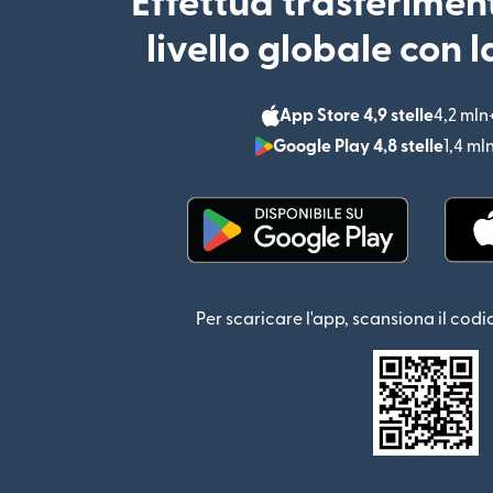
Effettua trasferimen
livello globale con 
App Store 4,9 stelle
4,2 mln
Google Play 4,8 stelle
1,4 ml
(si apre in una nuova fin
Per scaricare l'app, scansiona il codi