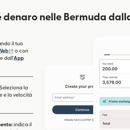
 denaro nelle Bermuda dall
ndo il tuo
(si apre in una nuova finestra)
 Web
o con
 dall'
App
estra)
apre in una nuova finestra)
 Seleziona la
e e la velocità
mento:
indica il