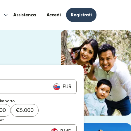
Assistenza
Accedi
Registrati
n una nuova finestra)
 una nuova finestra)
EUR
 importo
000
€
5.000
ve