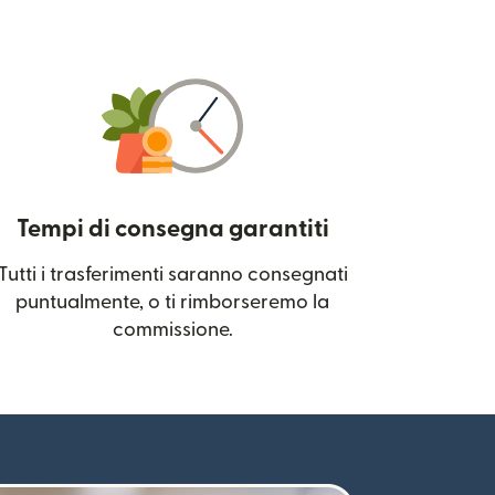
Tempi di consegna garantiti
Tutti i trasferimenti saranno consegnati
 una nuova finestra)
puntualmente, o ti rimborseremo la
commissione.