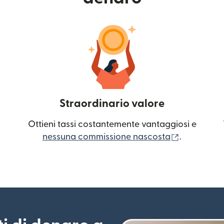
Straordinario valore
Ottieni tassi costantemente vantaggiosi e
(si apre in
nessuna commissione nascosta
.