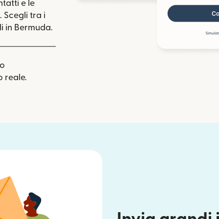
tatti e le
 Scegli tra i
i in Bermuda.
uo
 reale.