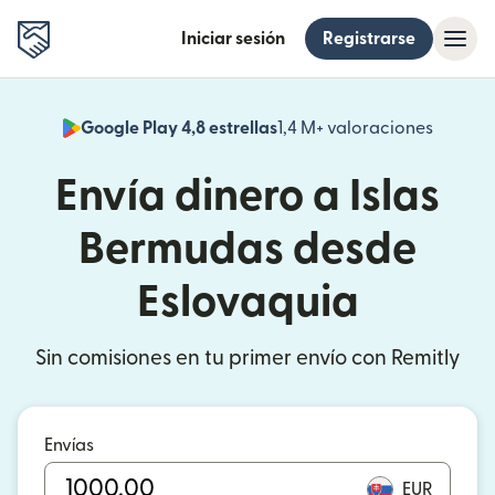
Iniciar sesión
Registrarse
Google Play 4,8 estrellas
1,4 M+ valoraciones
(se abr
Envía dinero a Islas
Bermudas desde
Eslovaquia
Sin comisiones en tu primer envío con Remitly
Envías
EUR