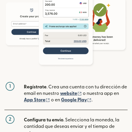
1
Regístrate
. Crea una cuenta con tu dirección de
(se abre en una ventan
email en nuestro
website
o nuestra app en
(se abre en una ventana nueva)
(se abre en una ve
App Store
o en
Google Play
.
2
Configura tu envío
. Selecciona la moneda, la
cantidad que deseas enviar y el tiempo de