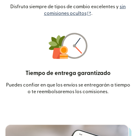
Disfruta siempre de tipos de cambio excelentes y
sin
(se abre en una ven
comisiones ocultos
.
Tiempo de entrega garantizado
Puedes confiar en que los envíos se entregarán a tiempo
o te reembolsaremos los comisiones.