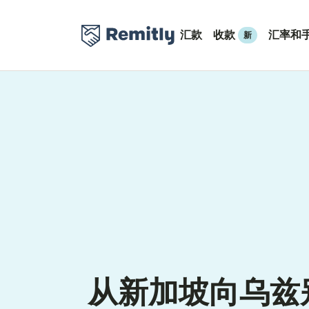
汇款
收款
汇率和
新
从新加坡向乌兹