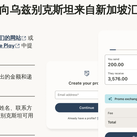
向乌兹别克斯坦来自新加坡
（在新窗口中打开）
们的网站
或
口中打开）
（在新窗口中打开）
e Play
中提
出的金额和递
姓名、联系方
兹别克斯坦可用