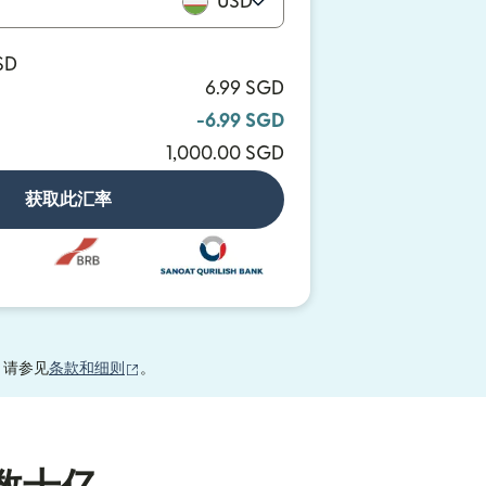
USD
SD
6.99 SGD
-6.99 SGD
1,000.00 SGD
获取此汇率
（在新窗口中打开）
，请参见
条款和细则
。