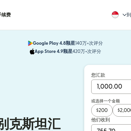
手续费
到
Google Play 4.8颗星
140万+次评分
（在新窗口中
App Store 4.9颗星
420万+次评分
（在新窗口中
您汇款
或选择一个金额
$
200
$
2,00
他们收到
别克斯坦汇