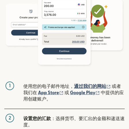
1
（在新窗
使用您的电子邮件地址，
通过我们的网站
或者
（在新窗口中打开）
（在新窗口中
我们在
App Store
或
Google Play
中提供的应
用创建账户。
2
设置您的汇款
：选择货币、要汇出的金额和递送速
度。