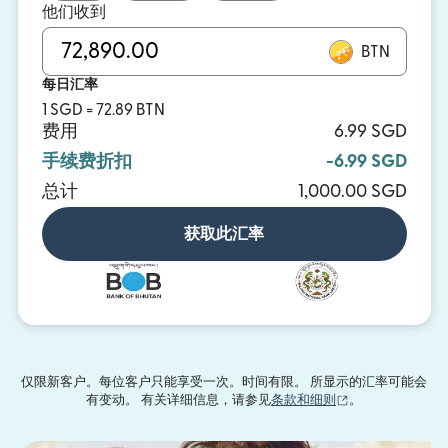
他们收到
BTN
每日汇率
1 SGD = 72.89 BTN
费用
6.99 SGD
手续费折扣
-6.99 SGD
总计
1,000.00 SGD
获取此汇率
仅限新客户。每位客户只能享受一次。时间有限。 所显示的汇率可能会
（在新窗口中打
有变动。 有关详细信息，请参见
条款和细则
。